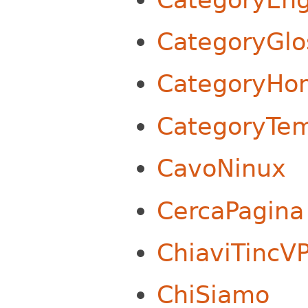
CategoryGlo
CategoryHo
CategoryTem
CavoNinux
CercaPagina
ChiaviTincV
ChiSiamo