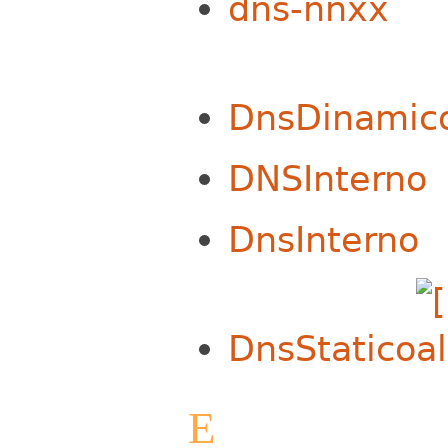
dns-nnxx
DnsDinamic
DNSInterno
DnsInterno
DnsStatico
E