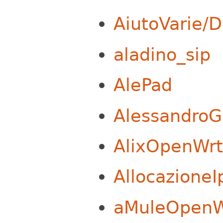
AiutoVarie
aladino_sip
AlePad
AlessandroG
AlixOpenWrt
Allocazione
aMuleOpen