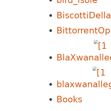
BiscottiDell
BittorrentO
BlaXwan
blaxwan
Books