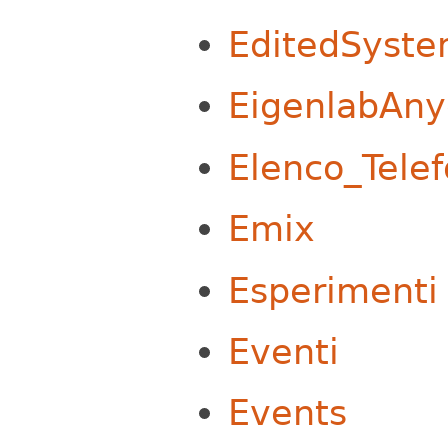
EditedSyst
EigenlabAn
Elenco_Telef
Emix
Esperimenti
Eventi
Events