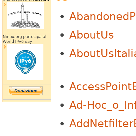
AbandonedP
AboutUs
Ninux.org partecipa al
World IPv6 day
AboutUsItal
AccessPoint
Ad-Hoc_o_In
AddNetfilte