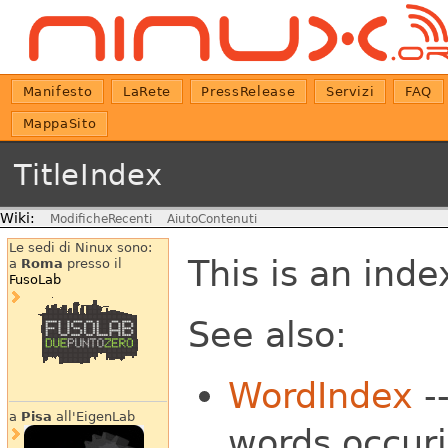
Manifesto
LaRete
PressRelease
Servizi
FAQ
MappaSito
TitleIndex
Wiki:
ModificheRecenti
AiutoContenuti
Le sedi di Ninux sono:
This is an index
a
Roma
presso il
FusoLab
See also:
WordIndex
--
a
Pisa
all'EigenLab
words occurin