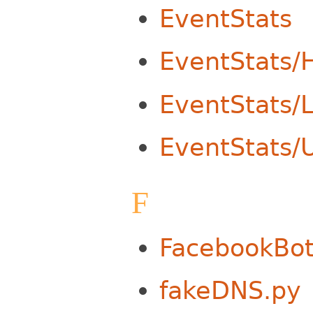
EventStats
EventStats/
EventStats/
EventStats/
F
FacebookBo
fakeDNS.py