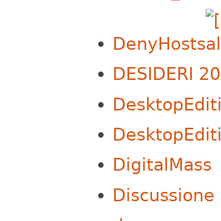
DenyHosts
DESIDERI 2
DesktopEdit
DesktopEdit
DigitalMass
Discussione