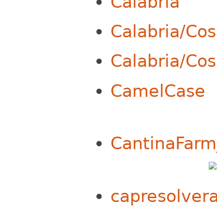
Calabria
Calabria/Co
Calabria/Cos
CamelCase
CantinaFarm
capresolver