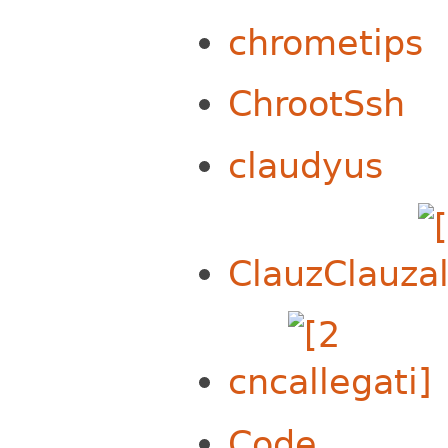
chrometips
ChrootSsh
claudyus
ClauzClauz
cnc
Code