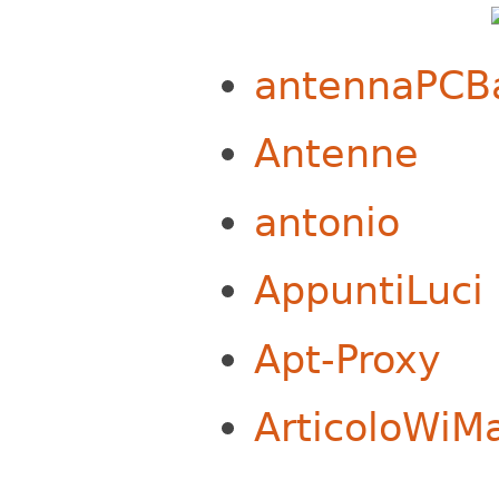
antennaPCB
Antenne
antonio
AppuntiLuci
Apt-Proxy
ArticoloWiM