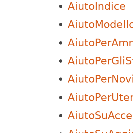
AiutoIndice
AiutoModell
AiutoPerAmm
AiutoPerGliS
AiutoPerNovi
AiutoPerUten
AiutoSuAcce