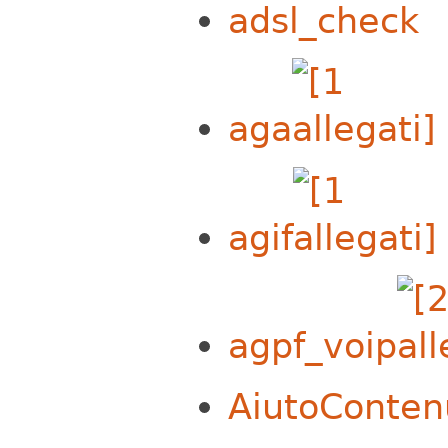
adsl_check
aga
agif
agpf_voip
AiutoConten