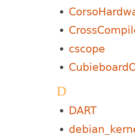
CorsoHardw
CrossCompil
cscope
Cubieboard
D
DART
debian_kern