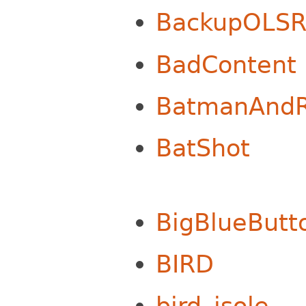
BackupOLSR
BadContent
BatmanAndR
BatShot
BigBlueButt
BIRD
bird_isole