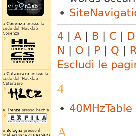
SiteNavigati
a
Cosenza
presso la
sede dell'Hacklab
4
|
A
|
B
|
C
|
D
Cosenza
N
|
O
|
P
|
Q
|
Escludi le pag
a
Catanzaro
presso la
sede dell'Hacklab
4
Catanzaro
40MHzTable
a
Firenze
presso l'exfila
A
a
Bologna
presso il
makerspace di
RaspiBO