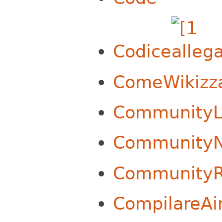
Codice
ComeWikizz
Community
CommunityN
CommunityR
CompilareAi