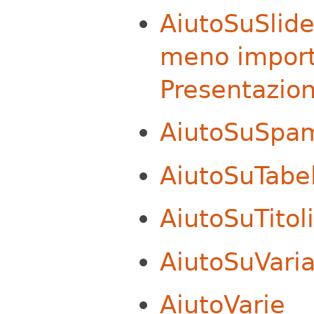
AiutoSuSlid
meno import
Presentazio
AiutoSuSpa
AiutoSuTabe
AiutoSuTitol
AiutoSuVaria
AiutoVarie