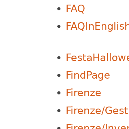
FAQ
FAQInEnglis
FestaHallo
FindPage
Firenze
Firenze/Gest
Firenze/Inve