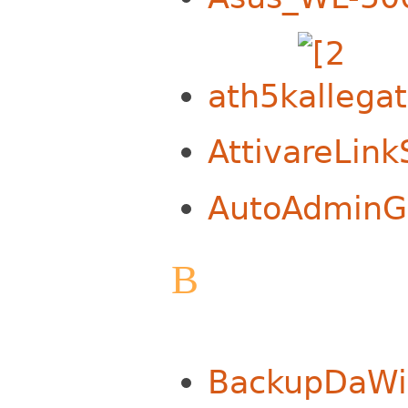
ath5k
AttivareLin
AutoAdminG
B
BackupDaWi