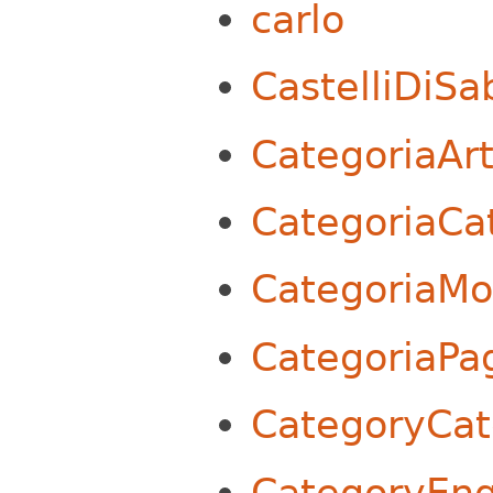
carlo
CastelliDiSa
CategoriaArt
CategoriaCa
CategoriaMo
CategoriaPa
CategoryCat
CategoryEng