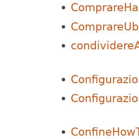
ComprareHa
ComprareUbi
condividere
Configurazio
Configurazi
ConfineHow