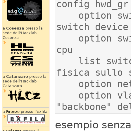
    option switch_dev 'switch0'  # 
a
Cosenza
presso la
sede dell'Hacklab
    option switch_cpu_port '0'   # porta 
Cosenza
    list switch_ports '4'        # porta 
a
Catanzaro
presso la
sede dell'Hacklab
Catanzaro
    option vlan '5'              # vlan 
"backbone" de
a
Firenze
presso l'exfila
esempio senza