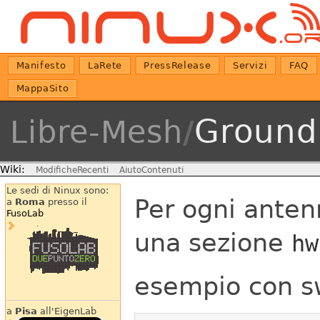
Manifesto
LaRete
PressRelease
Servizi
FAQ
MappaSito
Ground
Libre-Mesh
/
Wiki:
ModificheRecenti
AiutoContenuti
Le sedi di Ninux sono:
Per ogni anten
a
Roma
presso il
FusoLab
una sezione
hw
esempio con s
a
Pisa
all'EigenLab