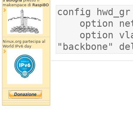
a
Bologna
presso il
makerspace di
RaspiBO
    option vlan '5'              # vlan 
Ninux.org partecipa al
"backbone" de
World IPv6 day