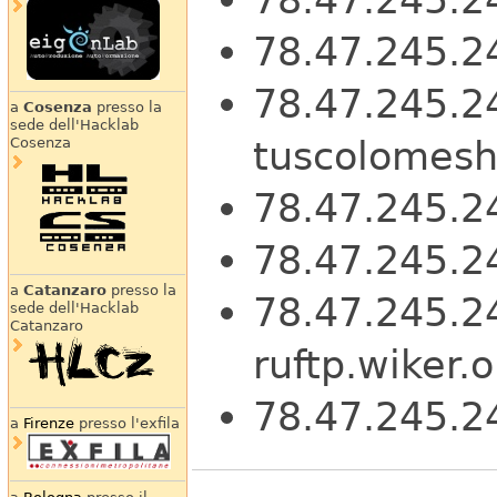
78.47.245.24
78.47.245.2
a
Cosenza
presso la
sede dell'Hacklab
tuscolomesh
Cosenza
78.47.245.2
78.47.245.24
a
Catanzaro
presso la
78.47.245.2
sede dell'Hacklab
Catanzaro
ruftp.wiker.
78.47.245.
a
Firenze
presso l'exfila