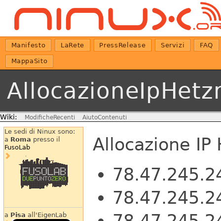
Manifesto
LaRete
PressRelease
Servizi
FAQ
MappaSito
AllocazioneIpHetz
Wiki:
ModificheRecenti
AiutoContenuti
Le sedi di Ninux sono:
Allocazione IP
a
Roma
presso il
FusoLab
78.47.245.2
78.47.245.
78.47.245.2
a
Pisa
all'EigenLab