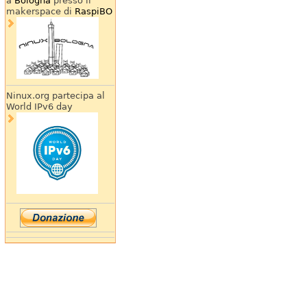
a
Bologna
presso il
makerspace di
RaspiBO
Ninux.org partecipa al
World IPv6 day