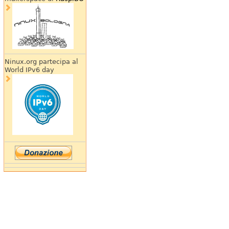
Ninux.org partecipa al
World IPv6 day