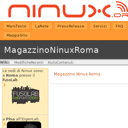
Manifesto
LaRete
PressRelease
Servizi
FAQ
MappaSito
MagazzinoNinuxRoma
Wiki:
ModificheRecenti
AiutoContenuti
Le sedi di Ninux sono:
Magazzino Ninux Roma
a
Roma
presso il
FusoLab
a
Pisa
all'EigenLab