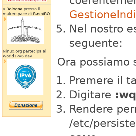
coerentement
a
Bologna
presso il
GestioneIndi
makerspace di
RaspiBO
Nel nostro es
seguente:
Ninux.org partecipa al
World IPv6 day
Ora possiamo s
Premere il t
Digitare
:w
Rendere perm
/etc/persist