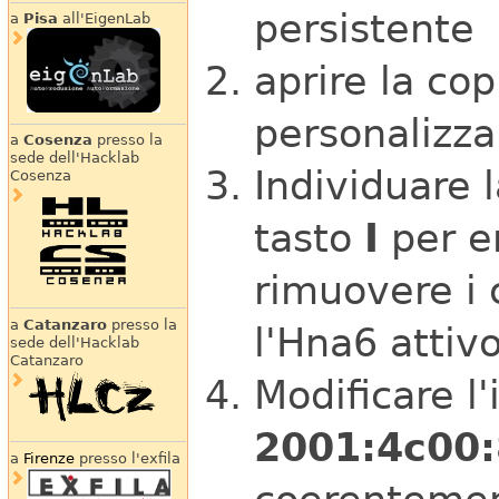
persistente
a
Pisa
all'EigenLab
aprire la cop
personalizza
a
Cosenza
presso la
sede dell'Hacklab
Individuare 
Cosenza
tasto
I
per e
rimuovere i 
a
Catanzaro
presso la
l'Hna6 attivo
sede dell'Hacklab
Catanzaro
Modificare l'
2001:4c00:
a
Firenze
presso l'exfila