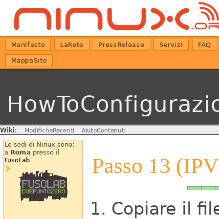
Manifesto
LaRete
PressRelease
Servizi
FAQ
MappaSito
HowToConfigurazi
Wiki:
ModificheRecenti
AiutoContenuti
Le sedi di Ninux sono:
a
Roma
presso il
Passo 13 (IPV
FusoLab
Copiare il fi