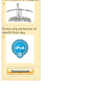
Ninux.org partecipa al
World IPv6 day