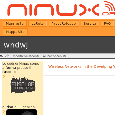
Manifesto
LaRete
PressRelease
Servizi
FAQ
MappaSito
wndwj
Wiki:
ModificheRecenti
AiutoContenuti
Le sedi di Ninux sono:
Wireless Networks In the Develping W
a
Roma
presso il
FusoLab
a
Pisa
all'EigenLab