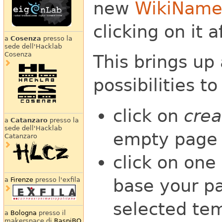
new
WikiNam
clicking on it 
a
Cosenza
presso la
sede dell'Hacklab
Cosenza
This brings up 
possibilities t
click on
crea
a
Catanzaro
presso la
sede dell'Hacklab
empty page 
Catanzaro
click on one
base your pa
a
Firenze
presso l'exfila
selected tem
a
Bologna
presso il
makerspace di
RaspiBO