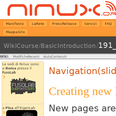
Manifesto
LaRete
PressRelease
Servizi
FAQ
MappaSito
191
WikiCourse
/
BasicIntroduction
/
Wiki:
ModificheRecenti
AiutoContenuti
Le sedi di Ninux sono:
Navigation(sli
a
Roma
presso il
FusoLab
Creating new
New pages are
a
Pisa
all'EigenLab