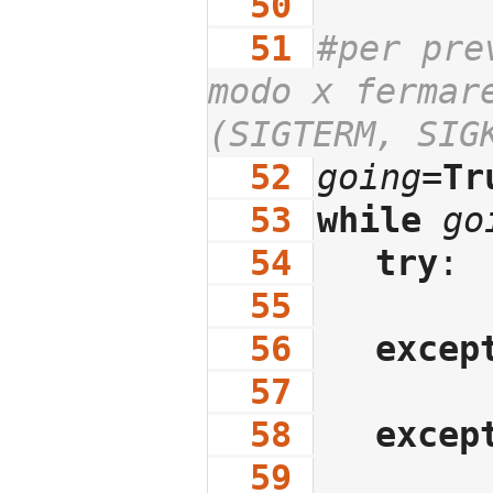
  50
  51
#per pre
modo x fermare
(SIGTERM, SIG
  52
going
=
Tr
  53
while
go
  54
try
:
  55
  56
excep
  57
  58
excep
  59