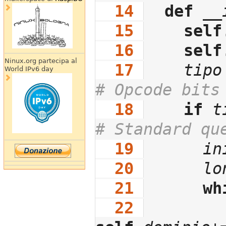
  14
def
__
  15
self
  16
self
Ninux.org partecipa al
  17
tipo
World IPv6 day
# Opcode bits
  18
if
t
# Standard qu
  19
in
  20
lo
  21
wh
  22