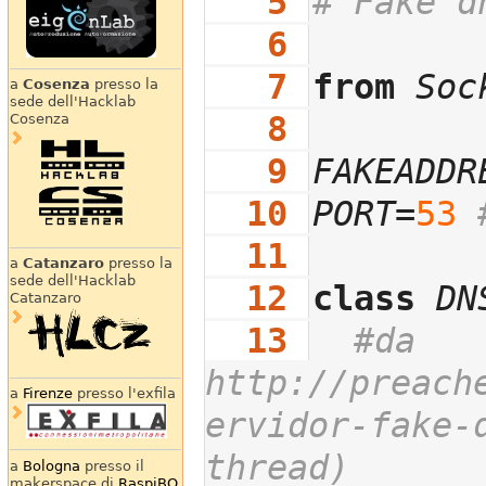
   5
# Fake d
   6
   7
from
Soc
a
Cosenza
presso la
sede dell'Hacklab
   8
Cosenza
   9
FAKEADDR
  10
PORT
=
53
  11
a
Catanzaro
presso la
sede dell'Hacklab
  12
class
DN
Catanzaro
  13
#da 
http://preach
a
Firenze
presso l'exfila
ervidor-fake-
thread)
a
Bologna
presso il
makerspace di
RaspiBO