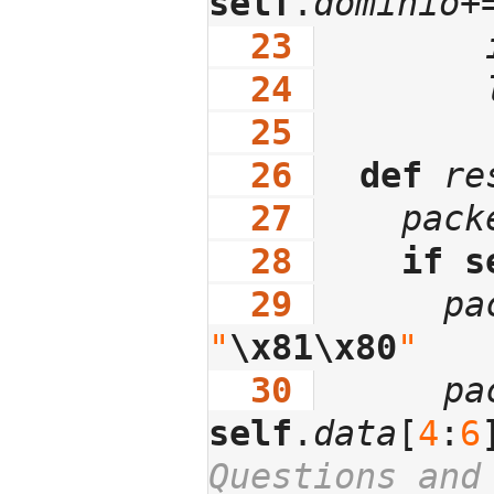
self
.
dominio
+
  23
  24
  25
  26
def
re
  27
pack
  28
if
s
  29
pa
"
\x81
\x80
"
  30
pa
self
.
data
[
4
:
6
Questions and