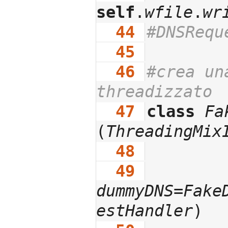
self
.
wfile
.
wr
  44
#DNSRequ
  45
  46
#crea un
threadizzato
  47
class
Fa
(
ThreadingMix
  48
  49
dummyDNS
=
Fake
estHandler
)