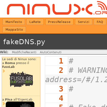
Manifesto
LaRete
PressRelease
Servizi
FAQ
MappaSito
fakeDNS.py
Wiki:
ModificheRecenti
AiutoContenuti
   1
#
Le sedi di Ninux sono:
a
Roma
presso il
FusoLab
   2
# WARNIN
address=/#/1.
   3
#
   4
a
Pisa
all'EigenLab