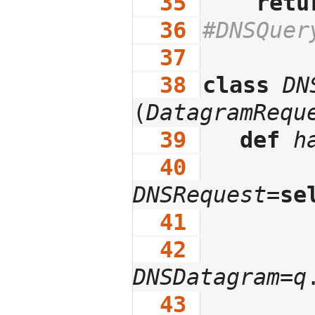
  35
retu
  36
#DNSQuer
  37
  38
class
DN
(
DatagramRequ
  39
def
h
  40
DNSRequest
=
se
  41
  42
DNSDatagram
=
q
  43