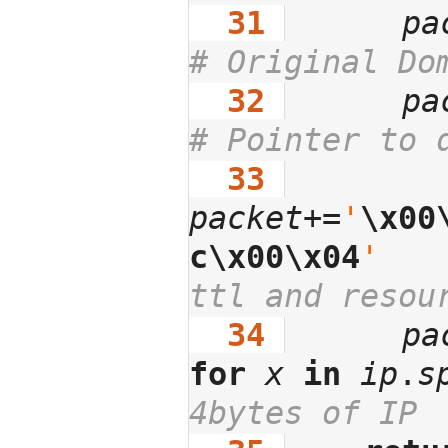
  31
pa
# Original Do
  32
pa
# Pointer to 
  33
packet
+=
'
\x00
c
\x00
\x04
'
ttl and resou
  34
pa
for
x
in
ip
.
s
4bytes of IP