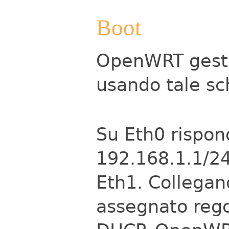
Boot
OpenWRT gestis
usando tale s
Su Eth0 rispon
192.168.1.1/24
Eth1. Collegan
assegnato rego