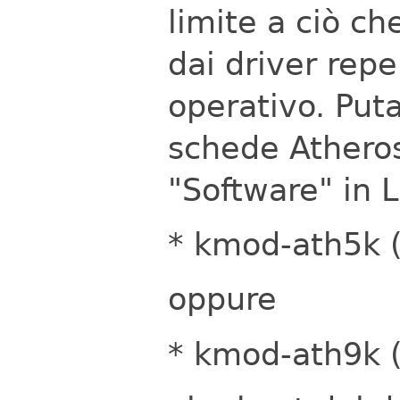
limite a ciò ch
dai driver repe
operativo.
Puta
schede Atheros
"Software" in L
* kmod-ath5k 
oppure
* kmod-ath9k 