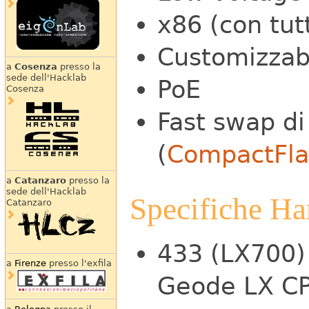
x86 (con tut
Customizzabi
a
Cosenza
presso la
sede dell'Hacklab
PoE
Cosenza
Fast swap di
(
CompactFla
a
Catanzaro
presso la
sede dell'Hacklab
Specifiche H
Catanzaro
433 (LX700)
a
Firenze
presso l'exfila
Geode LX C