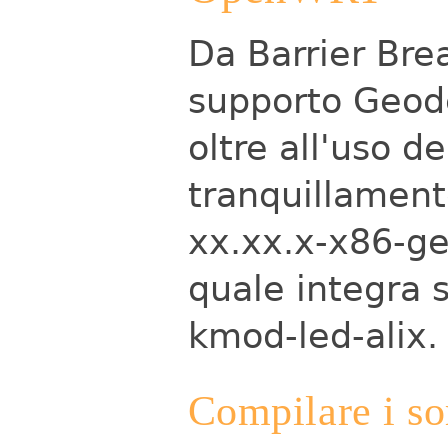
Da Barrier Brea
supporto Geode
oltre all'uso d
tranquillament
xx.xx.x-x86-g
quale integra 
kmod-led-alix.
Compilare i so