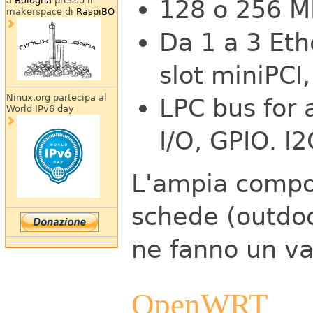
a
Bologna
presso il
128 o 256 
makerspace di
RaspiBO
Da 1 a 3 Eth
slot miniPCI,
Ninux.org partecipa al
LPC bus for a
World IPv6 day
I/O, GPIO. I2
L'ampia compon
schede (outdoo
ne fanno un va
OpenWRT