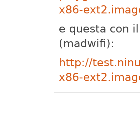
x86-ext2.imag
e questa con i
(madwifi):
http://test.n
x86-ext2.imag