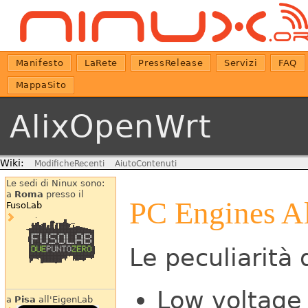
Manifesto
LaRete
PressRelease
Servizi
FAQ
MappaSito
AlixOpenWrt
Wiki:
ModificheRecenti
AiutoContenuti
Le sedi di Ninux sono:
a
Roma
presso il
PC Engines Al
FusoLab
Le peculiarità
Low voltage
a
Pisa
all'EigenLab