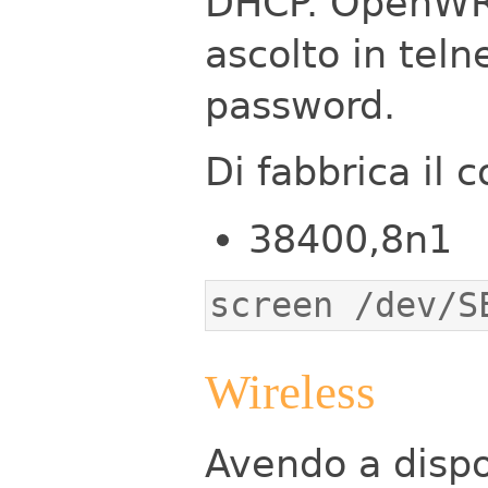
DHCP.
OpenWRT
ascolto in teln
password.
Di fabbrica il 
38400,8n1
screen /dev/S
Wireless
Avendo a dispos