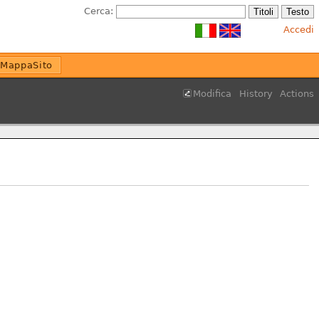
Cerca:
Accedi
MappaSito
Modifica
History
Actions