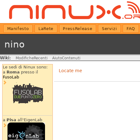
Manifesto
LaRete
PressRelease
Servizi
FAQ
nino
Wiki:
ModificheRecenti
AiutoContenuti
Le sedi di Ninux sono:
Locate me
a
Roma
presso il
FusoLab
a
Pisa
all'EigenLab