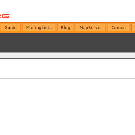
Guide
MailingLists
Blog
MapServer
Codice