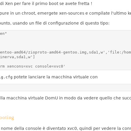
 di Xen per fare il primo boot se avete fretta !
ppure in un chroot, emergete xen-sources e compilate l'ultimo k
unto, usando un file di configurazione di questo tipo:
erm xencons=xvc console=xvc0'
potete lanciare la macchina virtuale con
ig.cfg
la macchina virtuale DomU in modo da vedere quello che succed
ooting
 il nome della console è diventato xvc0, quindi per vedere la c