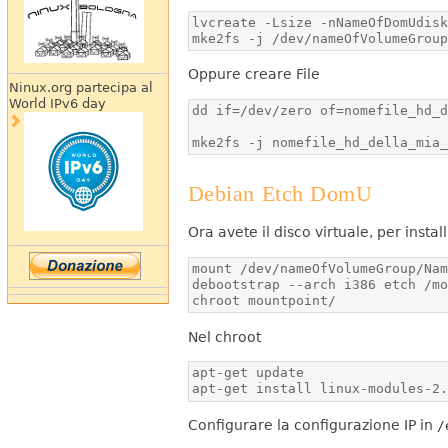
mke2fs -j /dev/nameOfVolumeGrou
Oppure creare File
Ninux.org partecipa al
World IPv6 day
mke2fs -j nomefile_hd_della_mia
Debian Etch DomU
Ora avete il disco virtuale, per inst
chroot mountpoint/
Nel chroot
apt-get install linux-modules-2
Configurare la configurazione IP in
/