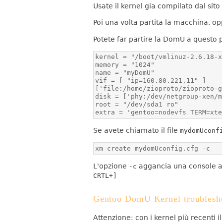
Usate il kernel gia compilato dal sito
Poi una volta partita la macchina, o
Potete far partire la DomU a questo p
extra = 'gentoo=nodevfs TERM=xt
Se avete chiamato il file
mydomUconf
xm create mydomUconfig.cfg -c
L'opzione
aggancia una console al
-c
CRTL+]
Gentoo DomU Kernel troublesh
Attenzione: con i kernel più recenti