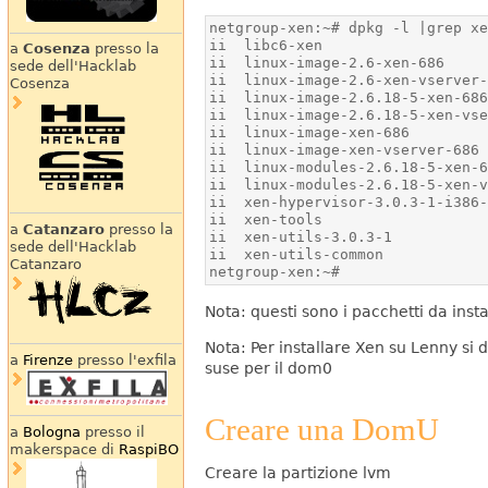
a
Cosenza
presso la
sede dell'Hacklab
Cosenza
a
Catanzaro
presso la
sede dell'Hacklab
Catanzaro
netgroup-xen:~#
Nota: questi sono i pacchetti da ins
Nota: Per installare Xen su Lenny si 
a
Firenze
presso l'exfila
suse per il dom0
Creare una DomU
a
Bologna
presso il
makerspace di
RaspiBO
Creare la partizione lvm