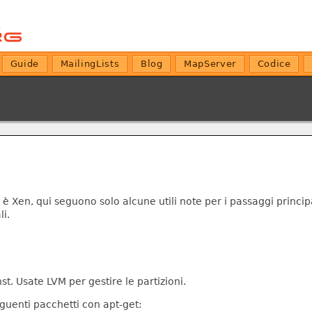
Guide
MailingLists
Blog
MapServer
Codice
 Xen, qui seguono solo alcune utili note per i passaggi principa
li.
st. Usate LVM per gestire le partizioni.
seguenti pacchetti con apt-get: