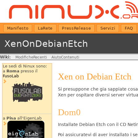
Manifesto
LaRete
PressRelease
Servizi
FAQ
XenOnDebianEtch
Wiki:
ModificheRecenti
AiutoContenuti
Le sedi di Ninux sono:
a
Roma
presso il
Xen on Debian Etch
FusoLab
Si presuppone che gia sappiate cosa è
Xen per ospitare diversi server virtua
Dom0
a
Pisa
all'EigenLab
Installate Debian Etch con il CD Netin
Poi assicuratevi di aver installato i 