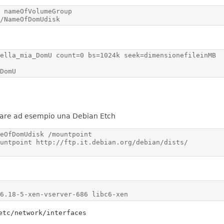
p/NameOfDomUdisk
_DomU
allare ad esempio una Debian Etch
.6.18-5-xen-vserver-686 libc6-xen
etc/network/interfaces