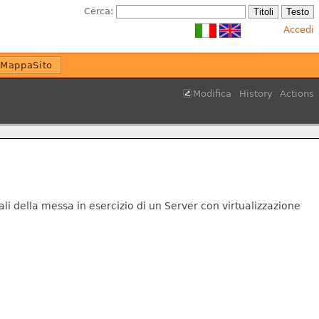
Cerca:
Accedi
MappaSito
Modifica
History
Actions
li della messa in esercizio di un Server con virtualizzazione