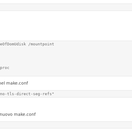
nel make.conf
mno-tls-direct-seg-refs"
l nuovo make.conf