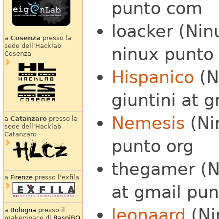
punto com
loacker (Nin
a
Cosenza
presso la
sede dell'Hacklab
ninux punto
Cosenza
Hispanico
(N
giuntini at 
Nemesis
(Ni
a
Catanzaro
presso la
sede dell'Hacklab
Catanzaro
punto org
thegamer (N
a
Firenze
presso l'exfila
at gmail pu
leonaard
(Ni
a
Bologna
presso il
makerspace di
RaspiBO