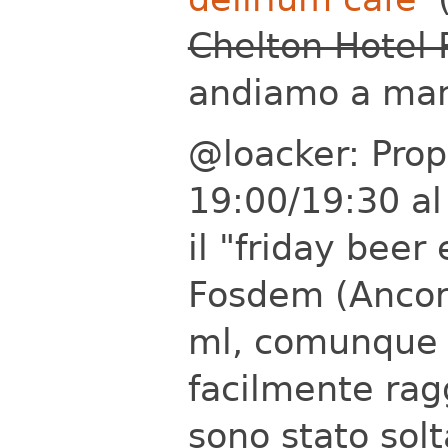
Chelton Hotel
andiamo a man
@loacker: Propo
19:00/19:30 a
il "friday beer
Fosdem (Ancora
ml, comunque s
facilmente rag
sono stato sol