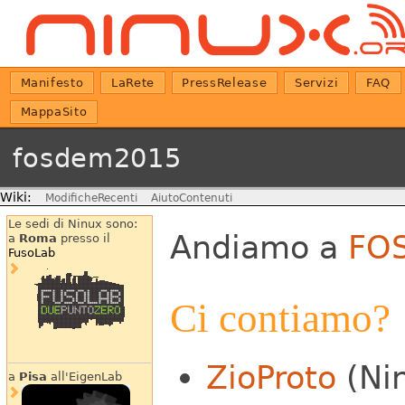
Manifesto
LaRete
PressRelease
Servizi
FAQ
MappaSito
fosdem2015
Wiki:
ModificheRecenti
AiutoContenuti
Le sedi di Ninux sono:
Andiamo a
FO
a
Roma
presso il
FusoLab
Ci contiamo?
ZioProto
(Nin
a
Pisa
all'EigenLab