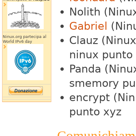
Nolith (Ninu
Gabriel
(Ninu
Clauz (Ninux
Ninux.org partecipa al
World IPv6 day
ninux punto
Panda (Ninux
smemory pu
encrypt (Nin
punto xyz
Comunichiamo