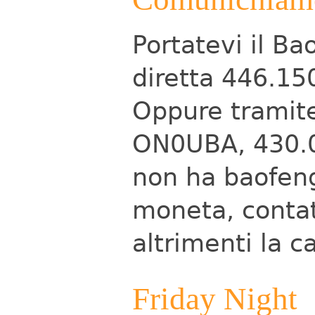
Portatevi il B
diretta 446.1
Oppure tramite 
ON0UBA, 430.
non ha baofeng
moneta, contat
altrimenti la c
Friday Night