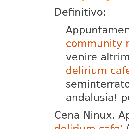
Definitivo:
Appuntament
community m
venire altri
delirium caf
seminterrato,
andalusia! p
Cena Ninux. A
delirium cafe'
(