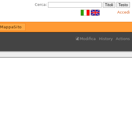
Cerca:
Accedi
MappaSito
Modifica
History
Actions