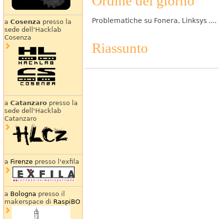
Ordine del giorno
Problematiche su Fonera, Linksys .... r
a
Cosenza
presso la
sede dell'Hacklab
Cosenza
Riassunto
a
Catanzaro
presso la
sede dell'Hacklab
Catanzaro
a
Firenze
presso l'exfila
a
Bologna
presso il
makerspace di
RaspiBO