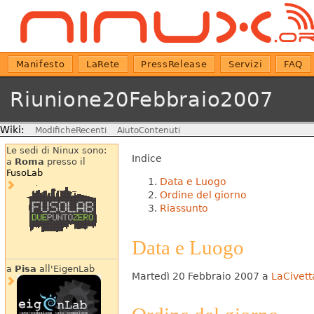
Manifesto
LaRete
PressRelease
Servizi
FAQ
Riunione20Febbraio2007
Wiki:
ModificheRecenti
AiutoContenuti
Le sedi di Ninux sono:
Indice
a
Roma
presso il
FusoLab
Data e Luogo
Ordine del giorno
Riassunto
Data e Luogo
a
Pisa
all'EigenLab
Martedì 20 Febbraio 2007 a
LaCivett