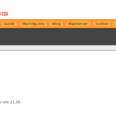
Guide
MailingLists
Blog
MapServer
Codice
a
ore 21.30