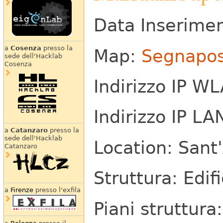
Data Inserimen
a
Cosenza
presso la
Map:
Segnapos
sede dell'Hacklab
Cosenza
Indirizzo IP W
Indirizzo IP LA
a
Catanzaro
presso la
sede dell'Hacklab
Location: San
Catanzaro
Struttura: Edifi
a
Firenze
presso l'exfila
Piani struttura: