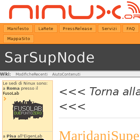
Manifesto
LaRete
PressRelease
Servizi
FAQ
MappaSito
SarSupNode
Wiki:
ModificheRecenti
AiutoContenuti
Le sedi di Ninux sono:
<<< Torna all
a
Roma
presso il
FusoLab
<<<
MaridaniSup
a
Pisa
all'EigenLab