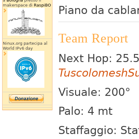
a
Bologna
presso il
makerspace di
RaspiBO
Piano da cabla
Team Report
Ninux.org partecipa al
World IPv6 day
Next Hop: 25.
TuscolomeshS
Visuale: 200°
Palo: 4 mt
Staffaggio: St