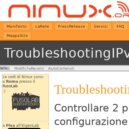
Manifesto
LaRete
PressRelease
Servizi
FAQ
MappaSito
TroubleshootingIP
Wiki:
ModificheRecenti
AiutoContenuti
Le sedi di Ninux sono:
a
Roma
presso il
Troubleshooti
FusoLab
Controllare 2 p
configurazione 
a
Pisa
all'EigenLab