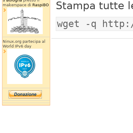
a
Bologna
presso il
Stampa tutte l
makerspace di
RaspiBO
Ninux.org partecipa al
World IPv6 day