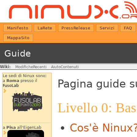
Manifesto
LaRete
PressRelease
Servizi
FAQ
MappaSito
Guide
Wiki:
ModificheRecenti
AiutoContenuti
Le sedi di Ninux sono:
Pagina guide su
a
Roma
presso il
FusoLab
Livello 0: Bas
Cos'è Ninux
a
Pisa
all'EigenLab