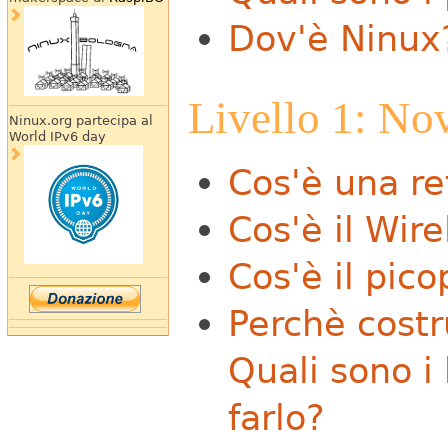
Dov'è Ninux
Livello 1: No
Ninux.org partecipa al
World IPv6 day
Cos'è una re
Cos'è il Wi
Cos'è il pic
Perchè costr
Quali sono i
farlo?