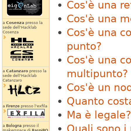
Cos'è una re
Cos'è una m
a
Cosenza
presso la
sede dell'Hacklab
Cos'è una co
Cosenza
punto?
Cos'è una co
multipunto?
a
Catanzaro
presso la
sede dell'Hacklab
Catanzaro
Cos'è un no
Quanto cost
a
Firenze
presso l'exfila
Ma è legale
Quali sono i 
a
Bologna
presso il
makerspace di
RaspiBO