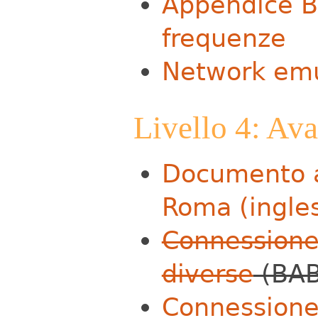
Appendice B:
frequenze
Network emu
Livello 4: Av
Documento ar
Roma (ingle
Connessione 
diverse
(BAB
Connessione 