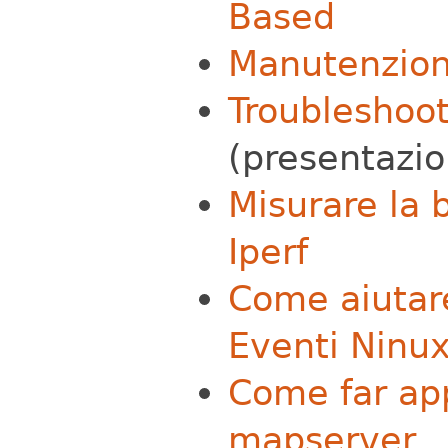
Based
Manutenzion
Troubleshoot
(presentazi
Misurare la 
Iperf
Come aiutare
Eventi Ninu
Come far app
mapserver