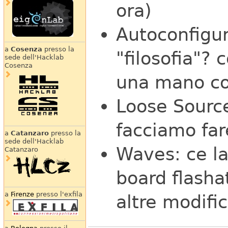
ora)
Autoconfigur
a
Cosenza
presso la
"filosofia"?
sede dell'Hacklab
Cosenza
una mano co
Loose Source
facciamo far
a
Catanzaro
presso la
sede dell'Hacklab
Waves: ce la
Catanzaro
board flasha
a
Firenze
presso l'exfila
altre modifi