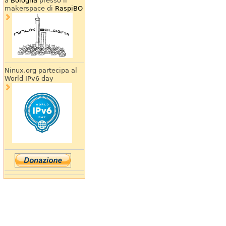
a
Bologna
presso il
makerspace di
RaspiBO
Ninux.org partecipa al
World IPv6 day