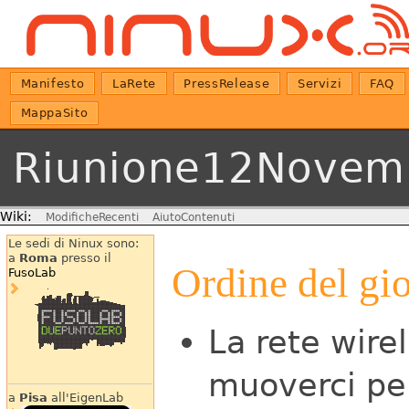
Manifesto
LaRete
PressRelease
Servizi
FAQ
MappaSito
Riunione12Novem
Wiki:
ModificheRecenti
AiutoContenuti
Le sedi di Ninux sono:
a
Roma
presso il
Ordine del gi
FusoLab
La rete wire
muoverci pe
a
Pisa
all'EigenLab