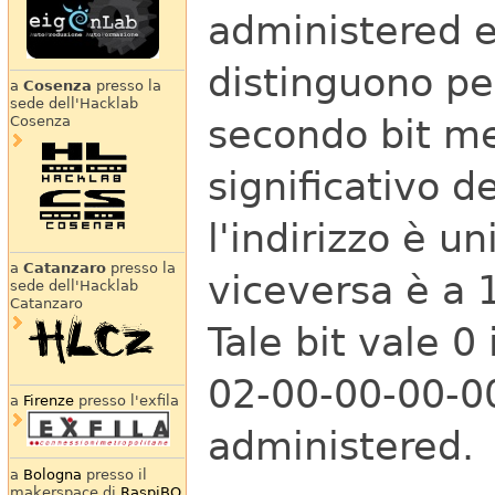
administered e
distinguono pe
a
Cosenza
presso la
sede dell'Hacklab
secondo bit me
Cosenza
significativo del
l'indirizzo è u
a
Catanzaro
presso la
viceversa è a 1
sede dell'Hacklab
Catanzaro
Tale bit vale 0 
02-00-00-00-00
a
Firenze
presso l'exfila
administered.
a
Bologna
presso il
makerspace di
RaspiBO