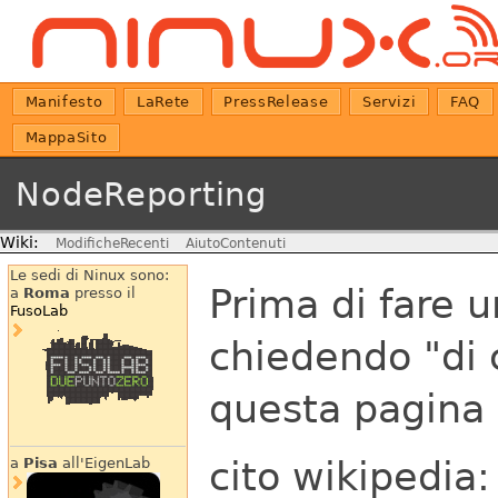
Manifesto
LaRete
PressRelease
Servizi
FAQ
MappaSito
NodeReporting
Wiki:
ModificheRecenti
AiutoContenuti
Le sedi di Ninux sono:
Prima di fare 
a
Roma
presso il
FusoLab
chiedendo "di 
questa pagina 
cito wikipedia
a
Pisa
all'EigenLab