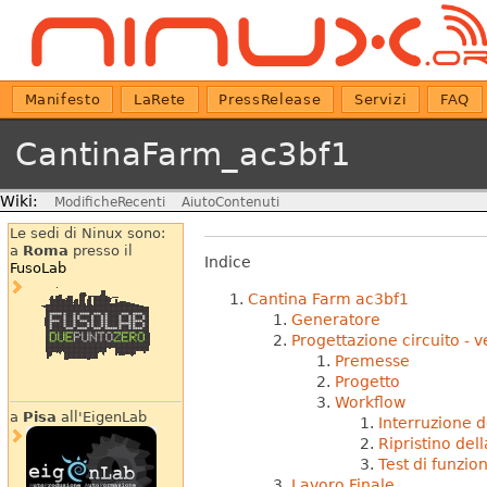
Manifesto
LaRete
PressRelease
Servizi
FAQ
CantinaFarm_ac3bf1
Wiki:
ModificheRecenti
AiutoContenuti
Le sedi di Ninux sono:
a
Roma
presso il
Indice
FusoLab
Cantina Farm ac3bf1
Generatore
Progettazione circuito - v
Premesse
Progetto
Workflow
a
Pisa
all'EigenLab
Interruzione d
Ripristino del
Test di funzi
Lavoro Finale