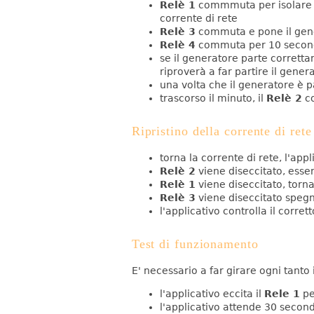
Relè 1
commmuta per isolare il
corrente di rete
Relè 3
commuta e pone il gene
Relè 4
commuta per 10 secondi,
se il generatore parte corrett
riproverà a far partire il gener
una volta che il generatore è pa
trascorso il minuto, il
Relè 2
co
Ripristino della corrente di rete
torna la corrente di rete, l'app
Relè 2
viene diseccitato, essen
Relè 1
viene diseccitato, torna
Relè 3
viene diseccitato spegn
l'applicativo controlla il corr
Test di funzionamento
E' necessario a far girare ogni tant
l'applicativo eccita il
Rele 1
pe
l'applicativo attende 30 second