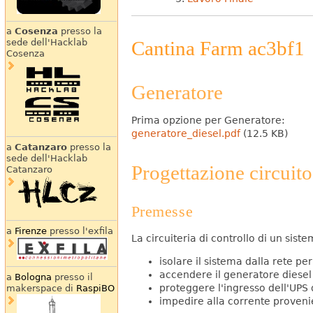
a
Cosenza
presso la
Cantina Farm ac3bf1
sede dell'Hacklab
Cosenza
Generatore
Prima opzione per Generatore:
generatore_diesel.pdf
(12.5 KB)
a
Catanzaro
presso la
sede dell'Hacklab
Progettazione circuito
Catanzaro
Premesse
a
Firenze
presso l'exfila
La circuiteria di controllo di un sis
isolare il sistema dalla rete pe
accendere il generatore diesel
a
Bologna
presso il
proteggere l'ingresso dell'UPS 
makerspace di
RaspiBO
impedire alla corrente provenie