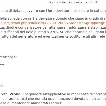
Fig.3 - Schema circuito di controllo
zione di default, ovvero con i loro deviatori nello stato in cui so
 della scheda con relè a deviatore doppio che siano in grado di
products/detail.php?codice=668290120007&lang=it&gruppo=gr
a, diodi e condensatore per attenuare, raddrizzare e stabilizzare
o sufficenti dei Relè pilotati a 220V AC che aprano e chiudano i
rruttori del generatore ed eventualmente sostituire gli altri relè 
reazioni a:
ete
te
 rete,
Probe 1
segnalerà all'applicativo la mancanza di corren
di per assicurarsi che non sia una mancanza dovuta ad un azion
erà di mantenere alimentati i server.