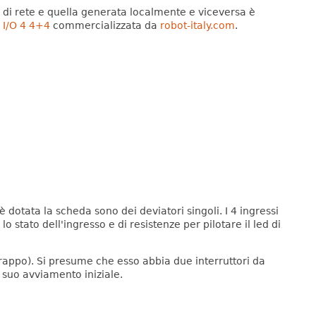
di rete e quella generata localmente e viceversa è
 I/O 4 4+4
commercializzata da
robot-italy.com
.
è dotata la scheda sono dei deviatori singoli. I 4 ingressi
 stato dell'ingresso e di resistenze per pilotare il led di
rappo). Si presume che esso abbia due interruttori da
l suo avviamento iniziale.