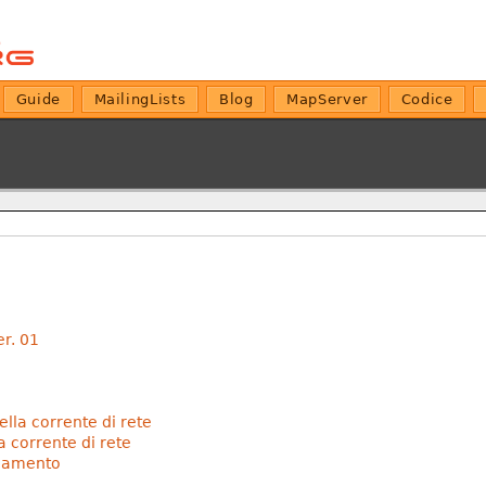
Guide
MailingLists
Blog
MapServer
Codice
er. 01
ella corrente di rete
la corrente di rete
onamento