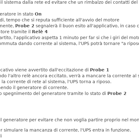
 sistema dalla rete ed evitare che un rimbalzo dei contatti del
ratore in stato
On
 tempo che si reputa sufficiente all'avvio del motore
amente,
Probe 2
segnalerà il buon esito all'applicativo, in caso 
atore tramite il
Relè 4
rtito, l'applicativo aspetta 1 minuto per far si che i giri del m
mmuta dando corrente al sistema, l'UPS potrà tornare "a ripos
licativo viene avvertito dall'eccitazione di
Probe 1
do l'altro relè ancora eccitato, verrà a mancare la corrente al 
 la corrente di rete al sistema, l'UPS torna a riposo.
endo il generatore di corrente.
etto spegnimento del generatore tramite lo stato di
Probe 2
o il generatore per evitare che non voglia partire proprio nel m
r simulare la mancanza di corrente, l'UPS entra in funzione.
i