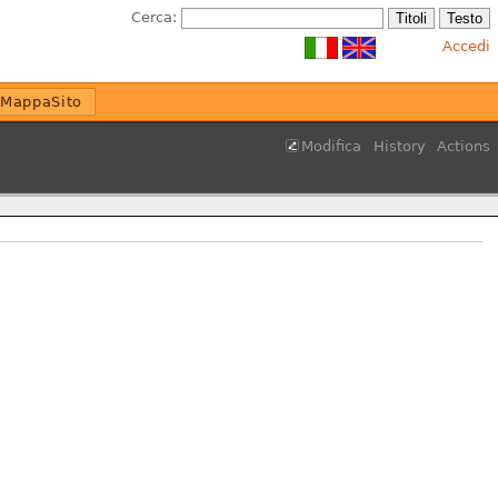
Cerca:
Accedi
MappaSito
Modifica
History
Actions