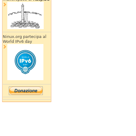
Ninux.org partecipa al
World IPv6 day