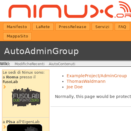
Manifesto
LaRete
PressRelease
Servizi
FAQ
MappaSito
AutoAdminGroup
Wiki:
ModificheRecenti
AiutoContenuti
Le sedi di Ninux sono:
ExampleProject/AdminGroup
a
Roma
presso il
ThomasWaldmann
FusoLab
Joe Doe
Normally, this page would be protecte
a
Pisa
all'EigenLab