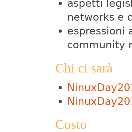
aspetti legi
networks e d
espressioni a
community ne
Chi ci sarà
NinuxDay201
NinuxDay201
Costo