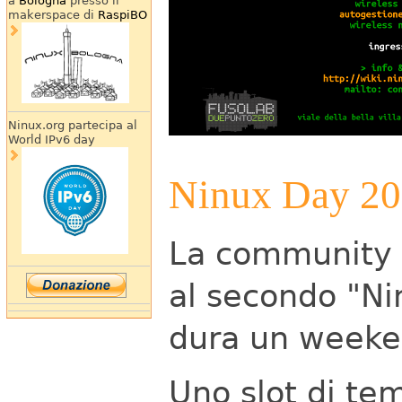
a
Bologna
presso il
makerspace di
RaspiBO
Ninux.org partecipa al
World IPv6 day
Ninux Day 2
La community N
al secondo "Ni
dura un week
Uno slot di te