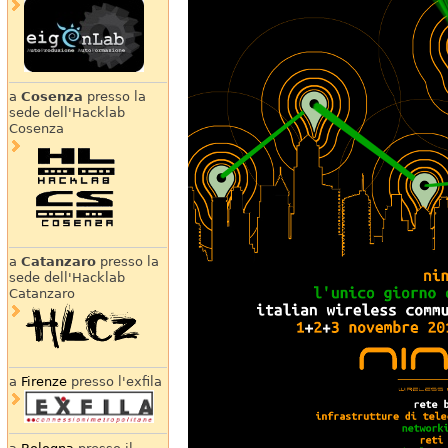
a
Cosenza
presso la
sede dell'Hacklab
Cosenza
a
Catanzaro
presso la
sede dell'Hacklab
Catanzaro
a
Firenze
presso l'exfila