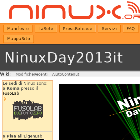
Manifesto
LaRete
PressRelease
Servizi
FAQ
MappaSito
NinuxDay2013it
Wiki:
ModificheRecenti
AiutoContenuti
Le sedi di Ninux sono:
a
Roma
presso il
FusoLab
a
Pisa
all'EigenLab