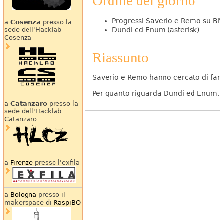
Ordine del giorno
Progressi Saverio e Remo su B
a
Cosenza
presso la
Dundi ed Enum (asterisk)
sede dell'Hacklab
Cosenza
Riassunto
Saverio e Remo hanno cercato di far 
Per quanto riguarda Dundi ed Enum, 
a
Catanzaro
presso la
sede dell'Hacklab
Catanzaro
a
Firenze
presso l'exfila
a
Bologna
presso il
makerspace di
RaspiBO