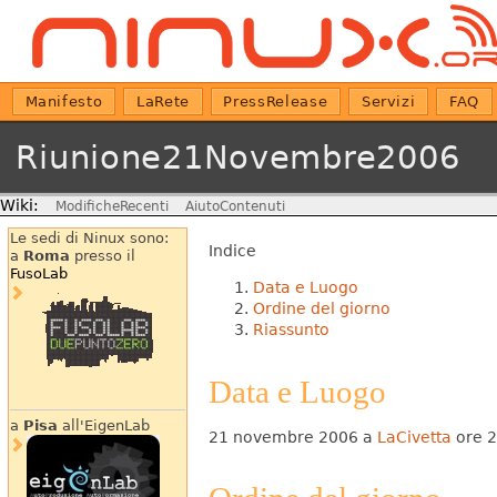
Manifesto
LaRete
PressRelease
Servizi
FAQ
Riunione21Novembre2006
Wiki:
ModificheRecenti
AiutoContenuti
Le sedi di Ninux sono:
Indice
a
Roma
presso il
FusoLab
Data e Luogo
Ordine del giorno
Riassunto
Data e Luogo
a
Pisa
all'EigenLab
21 novembre 2006 a
LaCivetta
ore 2