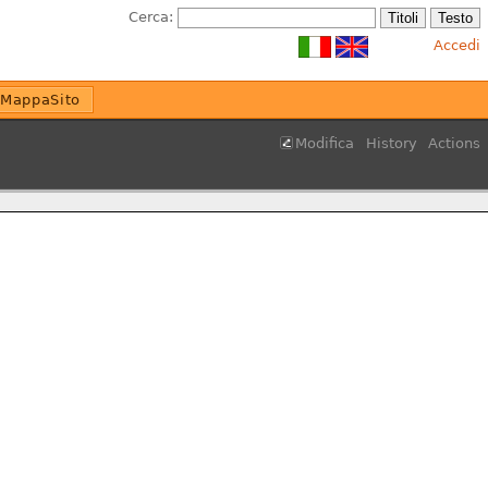
Cerca:
Accedi
MappaSito
Modifica
History
Actions