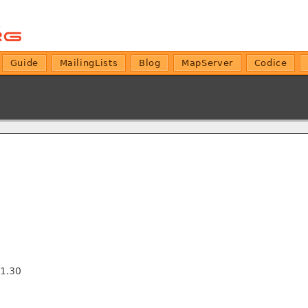
Guide
MailingLists
Blog
MapServer
Codice
1.30