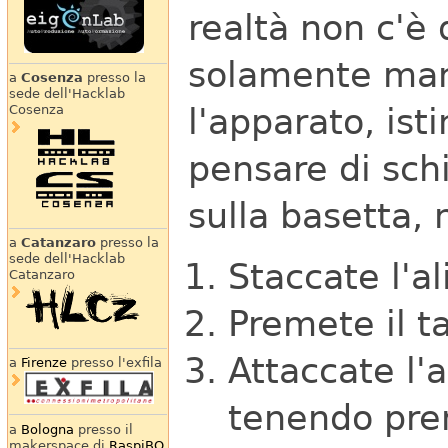
realtà non c'è
solamente man
a
Cosenza
presso la
sede dell'Hacklab
l'apparato, is
Cosenza
pensare di schi
sulla basetta, 
a
Catanzaro
presso la
sede dell'Hacklab
Staccate l'a
Catanzaro
Premete il t
Attaccate l'
a
Firenze
presso l'exfila
tenendo prem
a
Bologna
presso il
makerspace di
RaspiBO