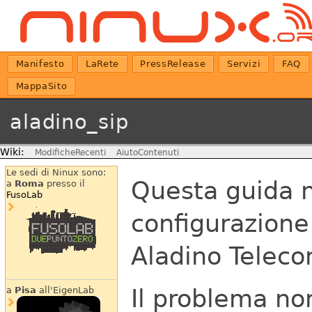
Manifesto
LaRete
PressRelease
Servizi
FAQ
MappaSito
aladino_sip
Wiki:
ModificheRecenti
AiutoContenuti
Le sedi di Ninux sono:
Questa guida n
a
Roma
presso il
FusoLab
configurazione
Aladino Teleco
Il problema non
a
Pisa
all'EigenLab