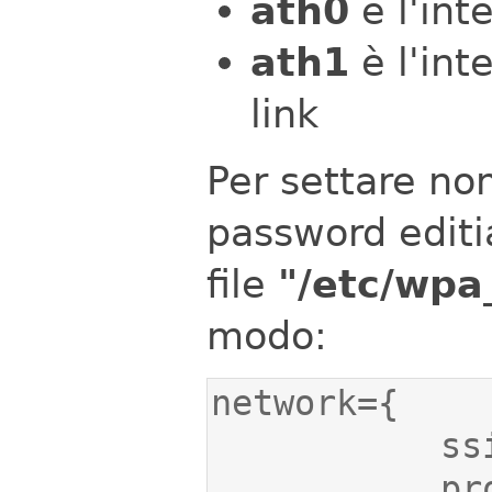
ath0
è l'int
ath1
è l'int
link
Per settare nom
password edit
file
"/etc/wpa
modo: