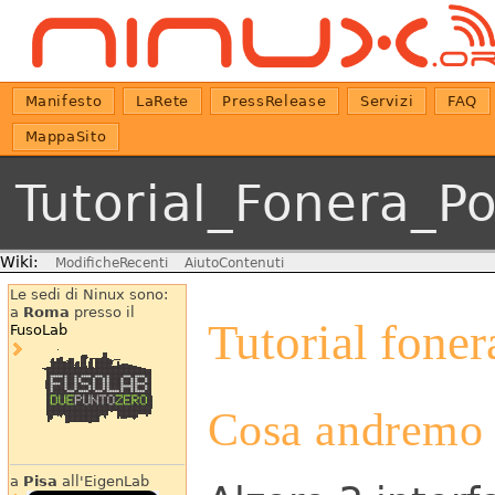
Manifesto
LaRete
PressRelease
Servizi
FAQ
MappaSito
Tutorial_Fonera_P
Wiki:
ModificheRecenti
AiutoContenuti
Le sedi di Ninux sono:
a
Roma
presso il
Tutorial foner
FusoLab
Cosa andremo 
a
Pisa
all'EigenLab