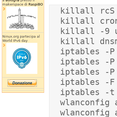
a
Bologna
presso il
makerspace di
RaspiBO
Ninux.org partecipa al
World IPv6 day