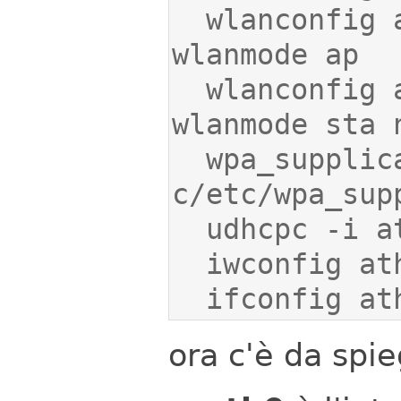
  wlanconfig ath0 create wlandev wifi0 
  wlanconfig ath1 create wlandev wifi0 
  wpa_supplicant -Bw -Dwext -iath1 -
  ifconfig a
ora c'è da spie