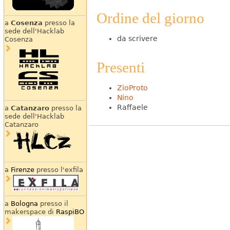
Ordine del giorno
a
Cosenza
presso la
sede dell'Hacklab
da scrivere
Cosenza
Presenti
ZioProto
Nino
Raffaele
a
Catanzaro
presso la
sede dell'Hacklab
Catanzaro
a
Firenze
presso l'exfila
a
Bologna
presso il
makerspace di
RaspiBO