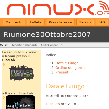
Manifesto
LaRete
PressRelease
Servizi
FAQ
Riunione30Ottobre2007
Wiki:
ModificheRecenti
AiutoContenuti
Le sedi di Ninux sono:
Indice
a
Roma
presso il
FusoLab
Data e Luogo
Ordine del giorno
Presenti
Data e Luogo
a
Pisa
all'EigenLab
Martedi 30 Ottobre 2007
FusoLab
ore 21.30