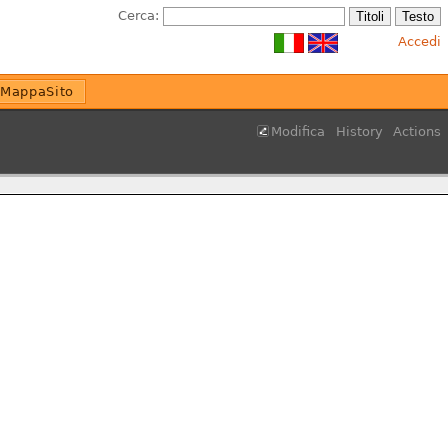
Cerca:
Accedi
MappaSito
Modifica
History
Actions