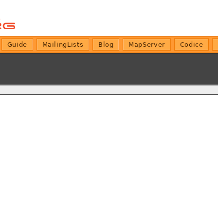
Guide
MailingLists
Blog
MapServer
Codice