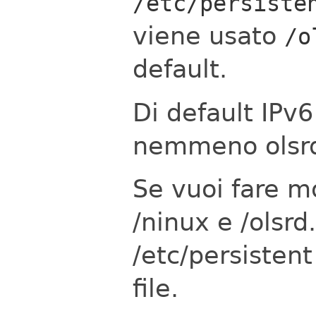
/etc/persiste
viene usato
/o
default.
Di default IPv6
nemmeno olsrd
Se vuoi fare m
/ninux e /olsr
/etc/persistent
file.