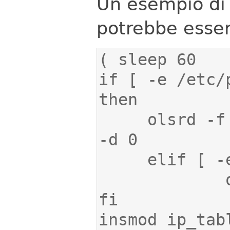
Un esempio di f
potrebbe esser
if [ -e /etc/
     olsrd -f /etc/persistent/olsrd.conf 