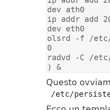
ip addr add 2
olsrd -f /etc
) &
Questo ovviam
/etc/persist
Ecco un templ