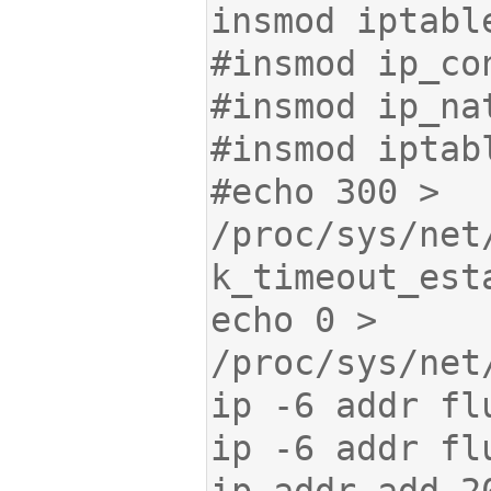
#echo 300 > 
/proc/sys/net
echo 0 > 
ip addr add 2