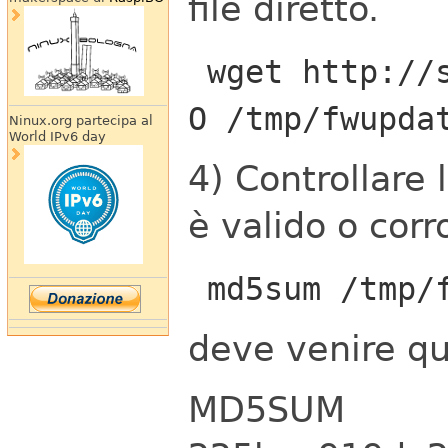
file diretto.
wget http://s
O /tmp/fwupda
Ninux.org partecipa al
World IPv6 day
4) Controllare
è valido o corr
md5sum /tmp/
deve venire qu
MD5SUM