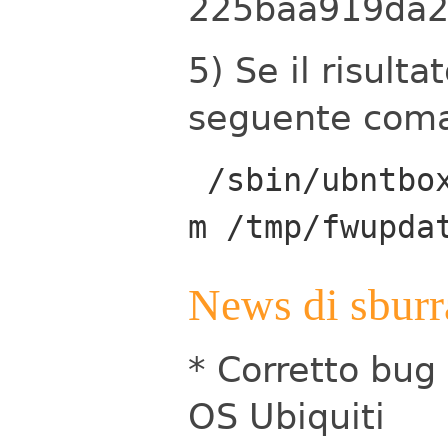
225baa919da
5) Se il risulta
seguente coma
/sbin/ubntbox
m /tmp/fwupda
News di sburr
* Corretto bug 
OS Ubiquiti