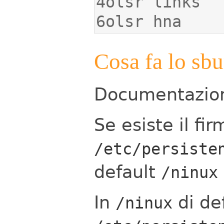
6olsr hna
Cosa fa lo sbu
Documentazio
Se esiste il fi
/etc/persiste
default
/ninux
In
di de
/ninux