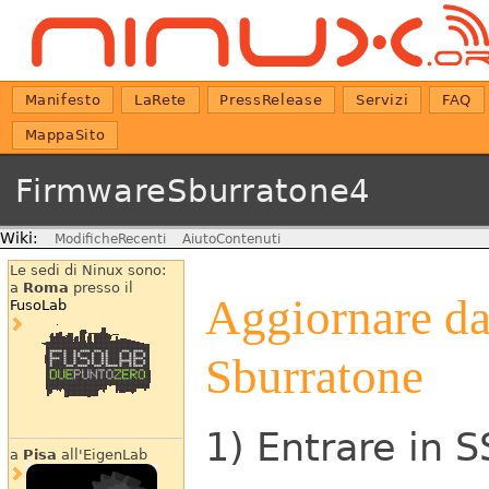
Manifesto
LaRete
PressRelease
Servizi
FAQ
MappaSito
FirmwareSburratone4
Wiki:
ModificheRecenti
AiutoContenuti
Le sedi di Ninux sono:
a
Roma
presso il
Aggiornare da
FusoLab
Sburratone
1) Entrare in 
a
Pisa
all'EigenLab