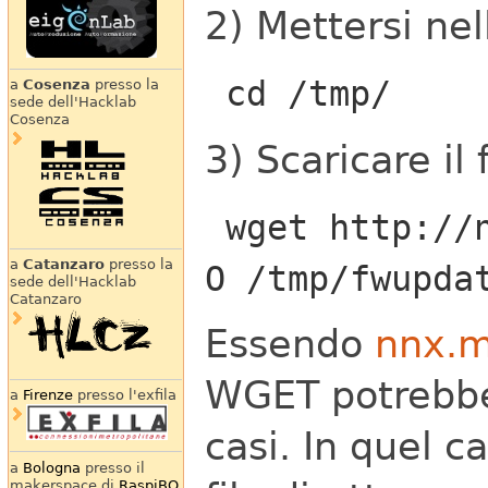
2) Mettersi nel
cd /tmp/
a
Cosenza
presso la
sede dell'Hacklab
Cosenza
3) Scaricare i
wget http://n
a
Catanzaro
presso la
O /tmp/fwupda
sede dell'Hacklab
Catanzaro
Essendo
nnx.
WGET potrebbe 
a
Firenze
presso l'exfila
casi. In quel 
a
Bologna
presso il
makerspace di
RaspiBO