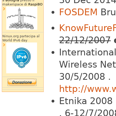
a
Bologna
presso il
makerspace di
RaspiBO
FOSDEM
Bru
KnowFutureF
Ninux.org partecipa al
22/12/2007
World IPv6 day
Internation
Wireless Net
30/5/2008 .
http://www.
Etnika 2008
. 6-12/7/200