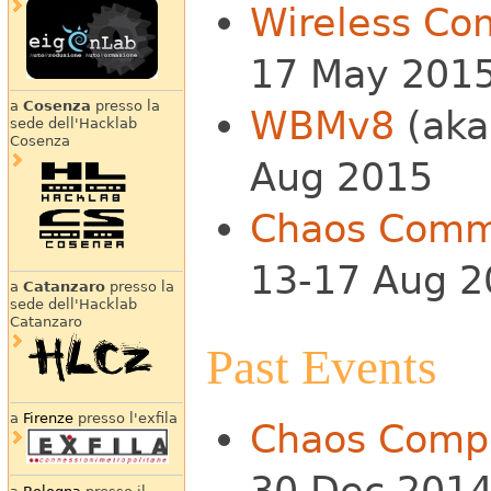
Wireless C
17 May 201
a
Cosenza
presso la
WBMv8
(aka
sede dell'Hacklab
Cosenza
Aug 2015
Chaos Comm
13-17 Aug 2
a
Catanzaro
presso la
sede dell'Hacklab
Catanzaro
Past Events
a
Firenze
presso l'exfila
Chaos Comp
30 Dec 201