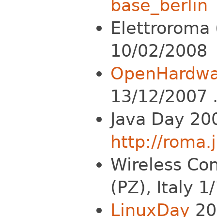
base_berlin
Elettroroma (
10/02/2008
OpenHardwa
13/12/2007 
Java Day 20
http://roma.j
Wireless Con
(PZ), Italy 
LinuxDay
20