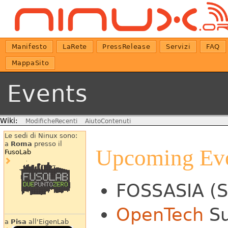
Manifesto
LaRete
PressRelease
Servizi
FAQ
MappaSito
Events
Wiki:
ModificheRecenti
AiutoContenuti
Le sedi di Ninux sono:
a
Roma
presso il
Upcoming Ev
FusoLab
FOSSASIA (S
OpenTech
Su
a
Pisa
all'EigenLab