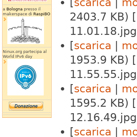
[
scarica
|
mo
a
Bologna
presso il
2403.7 KB) 
makerspace di
RaspiBO
11.01.18.jpg
[
scarica
|
mo
Ninux.org partecipa al
1953.9 KB) 
World IPv6 day
11.55.55.jpg
[
scarica
|
mo
1595.2 KB) 
12.16.49.jpg
[
scarica
|
mo