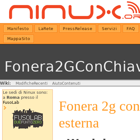
Manifesto
LaRete
PressRelease
Servizi
FAQ
MappaSito
Fonera2GConChiav
Wiki:
ModificheRecenti
AiutoContenuti
Le sedi di Ninux sono:
a
Roma
presso il
Fonera 2g con
FusoLab
esterna