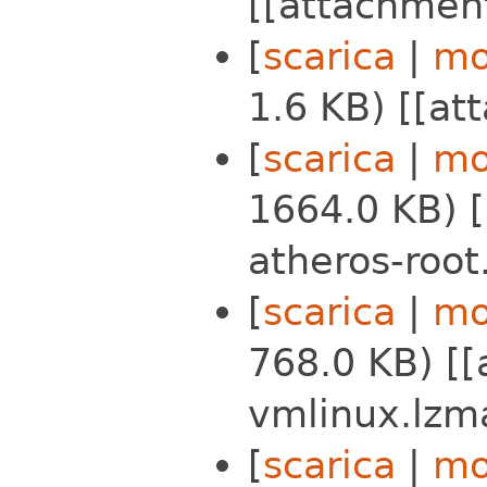
[[attachmen
[
scarica
|
mo
1.6 KB) [[att
[
scarica
|
mo
1664.0 KB) 
atheros-root
[
scarica
|
mo
768.0 KB) [
vmlinux.lzm
[
scarica
|
mo