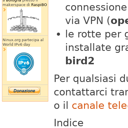
a
Bologna
presso il
connessione
makerspace di
RaspiBO
via VPN (
op
le rotte per 
Ninux.org partecipa al
installate g
World IPv6 day
bird2
Per qualsiasi d
contattarci tra
o il
canale tel
Indice