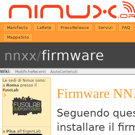
Manifesto
LaRete
PressRelease
Servizi
FAQ
MappaSito
firmware
nnxx
/
Wiki:
ModificheRecenti
AiutoContenuti
Le sedi di Ninux sono:
a
Roma
presso il
Firmware N
FusoLab
Seguendo quest
installare il fi
a
Pisa
all'EigenLab