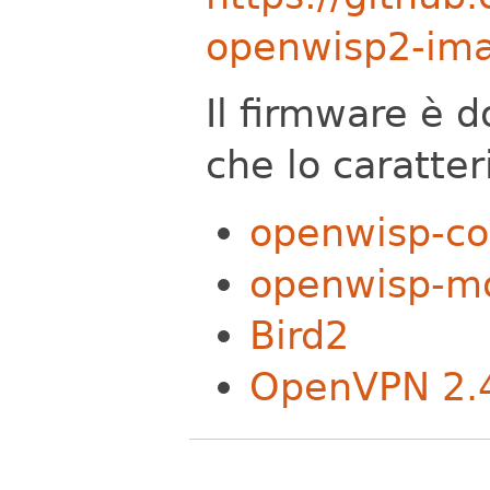
openwisp2-ima
Il firmware è d
che lo caratte
openwisp-co
openwisp-mo
Bird2
OpenVPN 2.