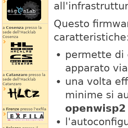
all'infrastrutt
Questo firmwar
a
Cosenza
presso la
sede dell'Hacklab
caratteristiche
Cosenza
permette di 
apparato via
a
Catanzaro
presso la
una volta ef
sede dell'Hacklab
Catanzaro
minime si au
openwisp2
a
Firenze
presso l'exfila
l'autoconfig