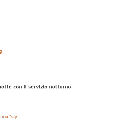
g
notte con il servizio notturno
inuxDay