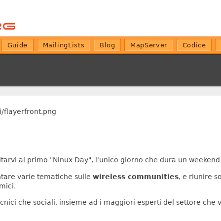
Guide
MailingLists
Blog
MapServer
Codice
invitarvi al primo "Ninux Day", l'unico giorno che dura un weeken
ntare varie tematiche sulle
wireless communities
, e riunire 
mici.
cnici che sociali, insieme ad i maggiori esperti del settore che