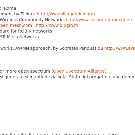
 di Roma
pment by Elektra
http://www.villagetelco.org/
lle Wireless Community Networks
http://www.sesame-project.net/
.open-mesh.com
,
http://www.blogin.it/
oard for ROBIN networks
OLSR Mesh Networks
works: AWMN approach, by Socrates Panoussiou
http://www.aw
 for more open spectrum
(Open Spectrum Alliance)
si genera e si mantiene da sola. Stato del progetto e una demo
 gentilmente di fare una donazione per coprire le spese