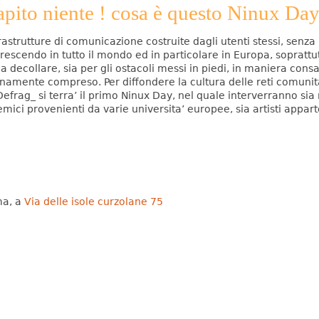
pito niente ! cosa è questo Ninux Day
rastrutture di comunicazione costruite dagli utenti stessi, senz
scendo in tutto il mondo ed in particolare in Europa, soprattutto 
a a decollare, sia per gli ostacoli messi in piedi, in maniera consa
ienamente compreso. Per diffondere la cultura delle reti comunit
Defrag_ si terra’ il primo Ninux Day, nel quale interverranno si
demici provenienti da varie universita’ europee, sia artisti appar
a, a
Via delle isole curzolane 75