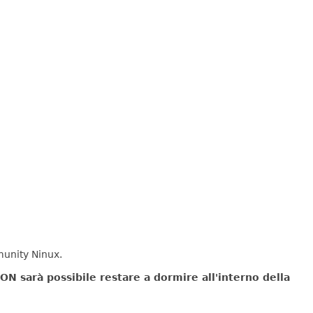
munity Ninux.
ON sarà possibile restare a dormire all'interno della