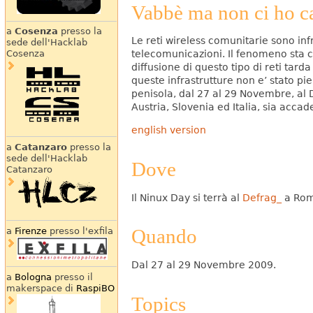
Vabbè ma non ci ho ca
a
Cosenza
presso la
Le reti wireless comunitarie sono inf
sede dell'Hacklab
telecomunicazioni. Il fenomeno sta cre
Cosenza
diffusione di questo tipo di reti tard
queste infrastrutture non e’ stato p
penisola, dal 27 al 29 Novembre, al 
Austria, Slovenia ed Italia, sia acca
english version
a
Catanzaro
presso la
sede dell'Hacklab
Dove
Catanzaro
Il Ninux Day si terrà al
Defrag_
a Rom
Quando
a
Firenze
presso l'exfila
Dal 27 al 29 Novembre 2009.
a
Bologna
presso il
makerspace di
RaspiBO
Topics