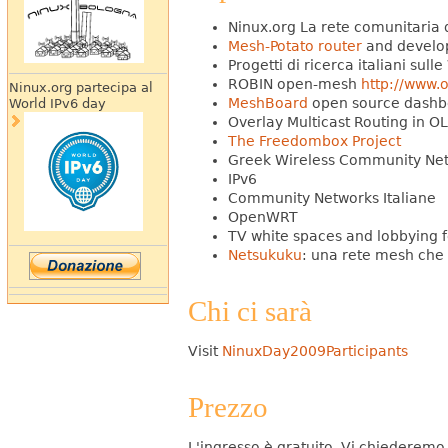
Ninux.org La rete comunitaria
Mesh-Potato router
and develo
Progetti di ricerca italiani su
ROBIN open-mesh
http://www
Ninux.org partecipa al
MeshBoard
open source dashb
World IPv6 day
Overlay Multicast Routing in 
The Freedombox Project
Greek Wireless Community Net
IPv6
Community Networks Italiane
OpenWRT
TV white spaces and lobbying
Netsukuku
: una rete mesh che 
Chi ci sarà
Visit
NinuxDay2009Participants
Prezzo
L'ingresso è gratuito. Vi chiederemo