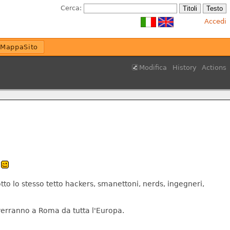
Cerca:
Accedi
MappaSito
Modifica
History
Actions
d
sotto lo stesso tetto hackers, smanettoni, nerds, ingegneri,
 verranno a Roma da tutta l'Europa.