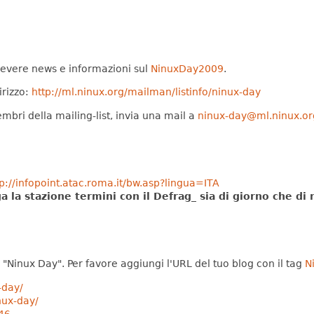
 ricevere news e informazioni sul
NinuxDay2009
.
irizzo:
http://ml.ninux.org/mailman/listinfo/ninux-day
mbri della mailing-list, invia una mail a
ninux-day@ml.ninux.or
tp://infopoint.atac.roma.it/bw.asp?lingua=ITA
 la stazione termini con il Defrag_ sia di giorno che di 
l "Ninux Day". Per favore aggiungi l'URL del tuo blog con il tag
N
-day/
nux-day/
/46