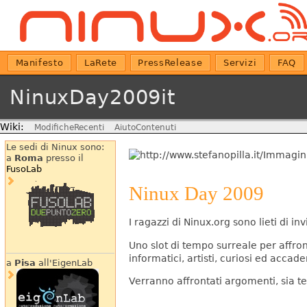
Manifesto
LaRete
PressRelease
Servizi
FAQ
NinuxDay2009it
Wiki:
ModificheRecenti
AiutoContenuti
Le sedi di Ninux sono:
a
Roma
presso il
FusoLab
Ninux Day 2009
I ragazzi di Ninux.org sono lieti di 
Uno slot di tempo surreale per affro
informatici, artisti, curiosi ed accade
a
Pisa
all'EigenLab
Verranno affrontati argomenti, sia te