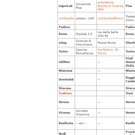
presidenza
Università
eigenLab
facoltà di Scienze
Pisa
Pisa
MFN
Tradat
Lombardia
presso i LUG
Lombardia/Ritrovi
Como, 
Padova
-
-
Padov
via della bella
Roma
Fusolab 2.0
Roma
villa 94
Comune di
tulug
Piazza Roma
Viterb
Vitorchiano
Cascina
Via Rubino, 45 -
Torino
Torino
Roccafranca
Torino
Friuli
iuliiNet
---
Venez
Giulia
Mistretta
---
Mistre
Reggi
Strettolab
---
Calabr
Siracusa
Siracu
TraNinux
Trani
Verona
---
Veron
Cornedo
Vicenza
---
Venet
Vicentino
Basilicata
-- vari --
---
Basili
Provin
Nodi-