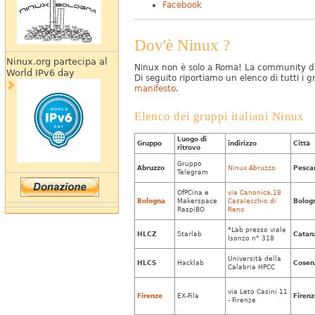
Facebook
Dov'è Ninux ?
Ninux.org partecipa al
Ninux non è solo a Roma! La community di
World IPv6 day
Di seguito riportiamo un elenco di tutti i gr
manifesto
.
Elenco dei gruppi italiani Ninux
Luogo di
Gruppo
indirizzo
Città
ritrovo
Gruppo
Abruzzo
Ninux Abruzzo
Pesca
Telegram
OfPCina e
via Canonica,18
Bologna
Makerspace
Casalecchio di
Bolog
RaspiBO
Reno
*Lab presso viale
HLCZ
Starlab
Catan
Isonzo n° 318
Università della
HLCS
Hacklab
Cosen
Calabria HPCC
via Leto Casini 11
Firenze
EX-Fila
Firenz
- Firenze