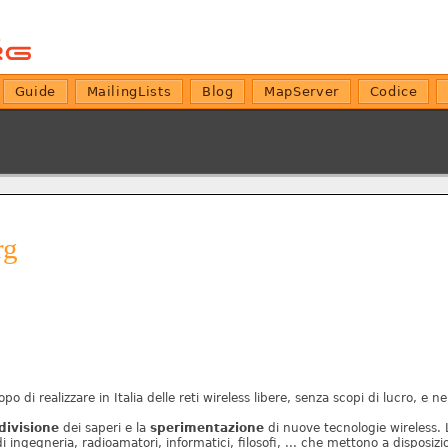
Guide
MailingLists
Blog
MapServer
Codice
rg
o di realizzare in Italia delle reti wireless libere, senza scopi di lucro, e ne
divisione
dei saperi e la
sperimentazione
di nuove tecnologie wireless. 
 di ingegneria, radioamatori, informatici, filosofi, ... che mettono a disposizi