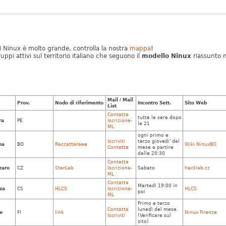
 Ninux è molto grande, controlla la nostra
mappa
!
uppi attivi sul territorio italiano che seguono il
modello Ninux
riassunto n
Mail / Mail
Prov.
Nodo di riferimento
Incontro Sett.
Sito Web
List
Contatta
tutte le sere dopo
ra
PE
Iscrizione-
le 21
ML
ogni primo e
Iscriviti
terzo giovedi' del
na
BO
Raccattaraee
Wiki NinuxBO
Contatta
mese a partire
dalle 20:30
Contatta
zaro
CZ
StarLab
Iscrizione-
Sabato
hacklab.cz
ML
Contatta
Martedì 19:00 in
za
CS
HLCS
Iscrizione-
HLCS
poi
ML
Primo e terzo
Contatta
lunedì del mese.
e
FI
link
Ninux Firenze
Iscriviti
(Verificare sul
sito)