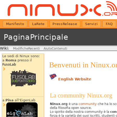
Manifesto
LaRete
PressRelease
Servizi
FAQ
PaginaPrincipale
Wiki:
ModificheRecenti
AiutoContenuti
Le sedi di Ninux sono:
a
Roma
presso il
Benvenuti in Ninux.o
FusoLab
English Website
La community Ninux.org
a
Pisa
all'EigenLab
Ninux.org
è una
community
che ha lo scop
della filosofia open source.
Lo spirito della nostra community è la
con
forza è la varietà dei suoi iscritti, studenti