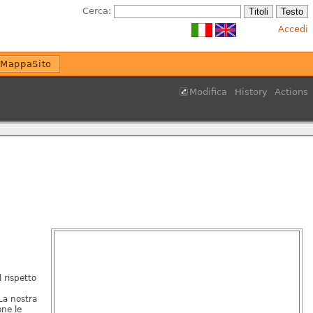
Cerca:
Accedi
MappaSito
Modifica
History
Actions
l rispetto
La nostra
one le