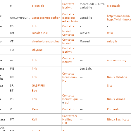
Contatta
mercoledì + altro
PI
eigenlab
eigenLab
Iscriviti
variabile
Contatta
e,
http://lombardia.
VA/CO/MI/BG/...
varesecampodeifiori
Iscrizioni
variabile
...
http://wiki.ninux
ed archivio
a
PD
link
Contatta
-
-
Iscriviti
RM
Fusolab 2.0
Giovedì
Wiki
Contatta
Contatta
o
VT
viterbolorenzotulug
Martedì
tulug.it
Iscriviti
Contatta
TO
UbyOne
Iscriviti
Contatta
ia
---
link
---
iulii.ninux.org
Iscriviti
tta
ME
link
---
Lun.Sab.
Contatta
o
RC
link
Iscrizione-
---
Ninux Calabria
ia
ML
sa
SR
GASPARRI
Sito
BT
Edo
Contatta
a
VR
link
Iscriviti qui
---
Ninux Verona
o
qui
o
VI
Zeus
Contatto
---
Korneolo
Contattaci
cata
MT
Kali
Mailing
---
Ninux Basilicata
List
cia