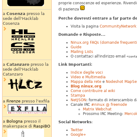
proprie conoscenze ed esperienze. Rivendic
di pazienza
a
Cosenza
presso la
Perche dovresti entrare a far parte 
sede dell'Hacklab
Cosenza
Visita la pagina
CommunityNetwork
Domande e Risposte...
Ninux.org FAQs (domande frequenti
Guide
Mailing Lists
O contattaci all'indirizzo email
<cont
a
Catanzaro
presso la
Link Importanti:
sede dell'Hacklab
Indice deglle voci
Catanzaro
Video e Multimedia
Mappa della rete
e
Nodeshot MapSe
Blog ninux.org
Come contribuire al wiki
Stampa
NetJSON
: formato di interscambio da
a
Firenze
presso l'exfila
Canale IRC
#ninux @ freenode
Matrix Webchat
Prossimo IRC Meeting:
Mercole
a
Bologna
presso il
Social Networks
:
makerspace di
RaspiBO
Twitter
Google+