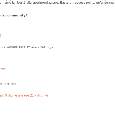
hiamo la libertà alla sperimentazione. Basta un access point, un'antenna e
della community?
)
atti NOSPAMPLEASE AT ninux DOT org>
rver
ti per reti
dí 5 Aprile alle ore 21
-
Archivi