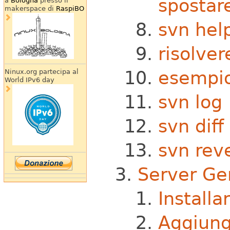
spostar
a
Bologna
presso il
makerspace di
RaspiBO
svn hel
risolver
esempio 
Ninux.org partecipa al
World IPv6 day
svn log
svn diff
svn rev
Server Ge
Installa
Aggiung