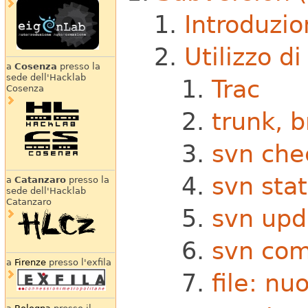
Introduzi
Utilizzo d
a
Cosenza
presso la
sede dell'Hacklab
Trac
Cosenza
trunk, 
svn che
svn sta
a
Catanzaro
presso la
sede dell'Hacklab
Catanzaro
svn upd
svn co
a
Firenze
presso l'exfila
file: nu