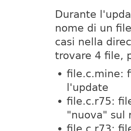
Durante l'upda
nome di un file
casi nella dire
trovare 4 file,
file.c.mine: 
l'update
file.c.r75: f
"nuova" sul 
file.c.r73: f