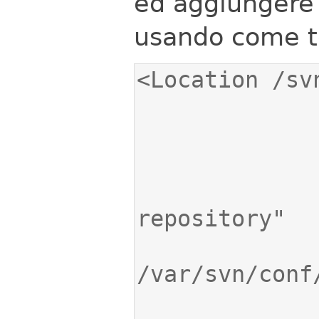
ed aggiungere 
usando come t
                AuthName "Subve
                AuthUser
                AuthzSVNAcces