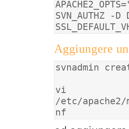
APACHE2_OPTS=
SVN_AUTHZ -D 
SSL_DEFAULT_V
Aggiungere un
vi 
/etc/apache2/
nf