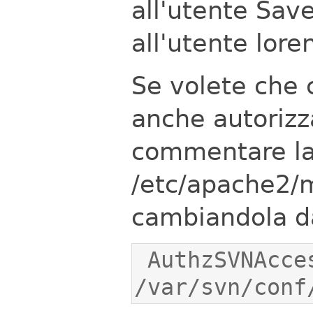
all'utente Saver
all'utente loren
Se volete che 
anche autorizza
commentare la 
/etc/apache2/
cambiandola d
 AuthzSVNAccessFile 
/var/svn/conf