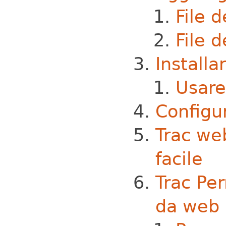
File 
File d
Installa
Usar
Configu
Trac we
facile
Trac Pe
da web