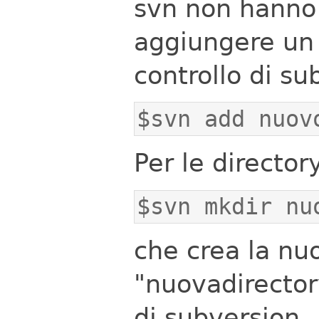
svn non hanno e
aggiungere un f
controllo di su
$svn add nuov
Per le directory
$svn mkdir nu
che crea la nu
"nuovadirector
di subversion.