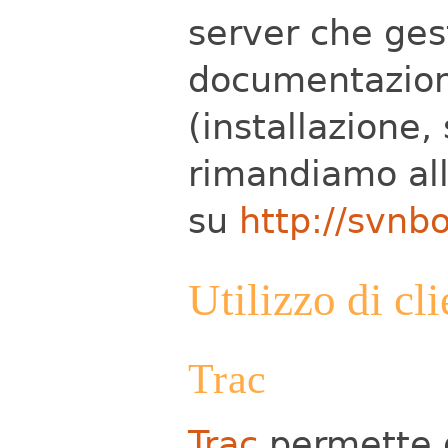
server che ges
documentazion
(installazione
rimandiamo all
su
http://svnb
Utilizzo di c
Trac
Trac
permette d