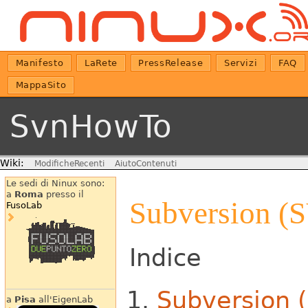
Manifesto
LaRete
PressRelease
Servizi
FAQ
MappaSito
SvnHowTo
Wiki:
ModificheRecenti
AiutoContenuti
Le sedi di Ninux sono:
a
Roma
presso il
Subversion (
FusoLab
Indice
Subversion 
a
Pisa
all'EigenLab