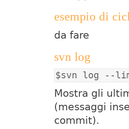
esempio di cic
da fare
svn log
$svn log --li
Mostra gli ulti
(messaggi inser
commit).