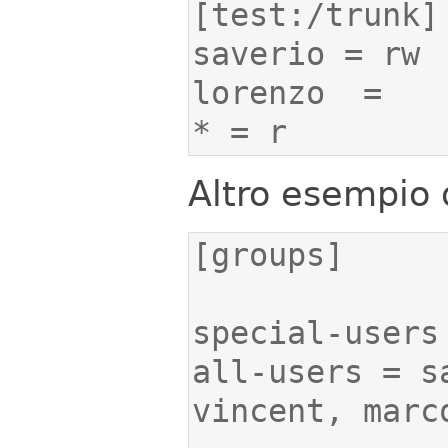
* = r
Altro esempio d
all-users = s