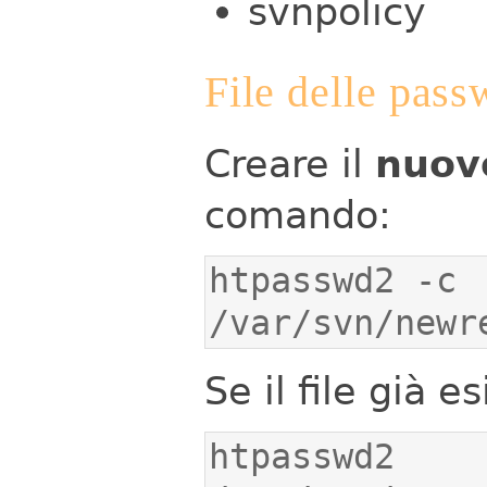
svnpolicy
File delle pass
Creare il
nuovo
comando:
htpasswd2 -c 
/var/svn/newr
Se il file già 
htpasswd2 