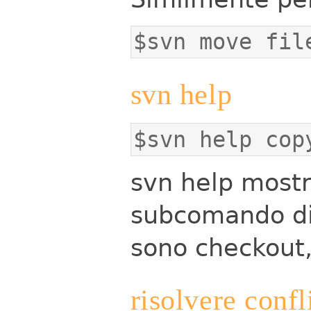
$svn move fil
svn help
$svn help cop
svn help mostr
subcomando di
sono checkout,
risolvere confl