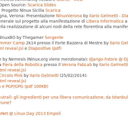
 Open Source:
Scarica Slides
 Progetto Ninux Sicilia
Scarica
na, Verona: Presentazione
NinuxVerona
by
Ilario Gelmetti
-
Dia
nerale sul progetto alla manifestazione di
Libera Informatica
a 
lla realizzazione di alcuni nodi della rete fiorentina alla manif
 NinuxBO by Thegamer
Sorgente
ummer Camp
2k14 presso il Forte Bazzera di Mestre by
Ilario Ge
ml reveal.js)
e
Diapositive (pdf)
e by Nemesis (Ninux.org viene menzionata):
django-hstore @ Dj
la
Fiera della Robotica
presso il
Verona FabLab
by
Ilario Gelmetti
tml reveal.js)
Circolo Pink
by
Ilario Gelmetti
(25/02/2014):
tml reveal.js)
ia e PGP/GPG (pdf 100KB)
eutrali: gli ingredienti per una libera comunicazione, da Istanbul
omune?
nNet @ Linux Day 2013 Empoli