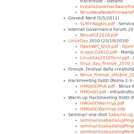
traceroute - Stefano
InstallazioneHardwareFis
NinuxNewNodeFirmwareFl
Giovedì Nerd (5/5/2011)
SLM+Nagios.pdf
- Servic
Internet Governance Forum 20
NinuxIGF2010.pdf
LinuxDay
2010 (23/10/2010)
OpenWrt_ld10.pdf
-
Open
scapyLD2010.pdf
- Manipo
LinuxDay2010Terni.ppt
- 
linux_day_firenze_2010_n
Firenze, Festival della creativ
Ninux_Firenze_ottobre_20
Hackmeeting 0x0D (Roma 2-3-
HM0x0DIPv6.pdf
- Ninux 
HM0x0D.pdf
- Infrastrutt
Warm-up Hackmeeting 0x0D (F
HM0x0DWarmup.pdf
HM0x0DWarmup.odp
Seminari one-shot
SabaziaLug
seminariosabazialugPing
seminariosabazialugPing
seminariosabazialugMes