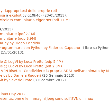
riappropriarsi delle proprie reti
isa
a
eXploit
by g10h4ck (23/05/2013):
wireless comunitaria eigenNet (pdf 1.6M)
4/2013)
omunitarie (pdf 2,1M)
comunitarie (odp 6,9M)
Ruby by Diego Candido
Programmare con Python by Federico Capoano
- Libro su Pytho
 (15/01/2013):
ie @ LugVI by Luca Pretto (odp 5,4M)
ie @ LugVI by Luca Pretto (pdf 2,3M)
:
VPN RiseUp - Condividere la propria ADSL nell'anonimato by Ma
ejos by Daniela Ruggeri
(20 Gennaio 2013)
it by Saverio Proto
(8 Dicembre 2012)
Linux Day 2012
presentazione e le immagini jpeg sono sull'SVN di ninux