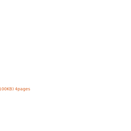
>100KB)
4pages