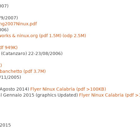
007)
/9/2007)
ng2007Ninux.pdf
006)
orks & ninux.org (pdf 1.5M)
(odp 2.5M)
df 949K)
o (Catanzaro) 22-23/08/2006)
)
r banchetto (pdf 3.7M)
/11/2005)
 Agosto 2014)
Flyer Ninux Calabria (pdf >100KB)
al Gennaio 2015 (graphics Updated)
Flyer Ninux Calabria (pdf 
 2015