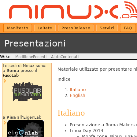
Manifesto
LaRete
PressRelease
Servizi
FAQ
Presentazioni
Wiki:
ModificheRecenti
AiutoContenuti
Le sedi di Ninux sono:
Materiale utilizzato per presentare n
a
Roma
presso il
FusoLab
Indice
Italiano
English
Italiano
a
Pisa
all'EigenLab
Presentazione a Roma Makers 
Linux Day 2014
Monfalcone: Ninux, una 