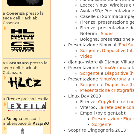
Lecce: Ninux, Wireless e
Avola (SR): Presentazione
a
Cosenza
presso la
Caselle di Sommacampag
sede dell'Hacklab
Firenze: presentazione ge
Cosenza
Firenze: presentazione de
Noferini -
Slides
Bologna: presentazione
Presentazione Ninux all'
End S
Sorgente
,
Diapositive (ht
Video
django-hstore @ Django Villag
a
Catanzaro
presso la
Presentazione
NinuxVerona
al
sede dell'Hacklab
Catanzaro
Sorgente
e
Diapositive (h
Presentazione
NinuxVerona
al
Sorgente
e
Diapositive (h
Presentazione crittograf
Linux Day 2013
a
Firenze
presso l'exfila
Firenze:
Copyleft e reti n
Viterbo:
La rete bene c
Empoli (by eigenLab):
Presentazione Eige
a
Bologna
presso il
makerspace di
RaspiBO
Sorgente
Scoprire L'ingegneria 2013