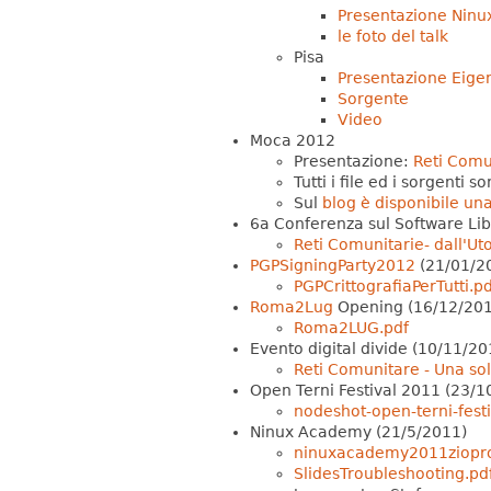
Presentazione Ninu
le foto del talk
Pisa
Presentazione Eige
Sorgente
Video
Moca 2012
Presentazione:
Reti Comun
Tutti i file ed i sorgenti s
Sul
blog è disponibile una
6a Conferenza sul Software Li
Reti Comunitarie- dall'Ut
PGPSigningParty2012
(21/01/2
PGPCrittografiaPerTutti.pd
Roma2Lug
Opening (16/12/201
Roma2LUG.pdf
Evento digital divide (10/11/20
Reti Comunitare - Una sol
Open Terni Festival 2011 (23/1
nodeshot-open-terni-fest
Ninux Academy (21/5/2011)
ninuxacademy2011ziopro
SlidesTroubleshooting.pd