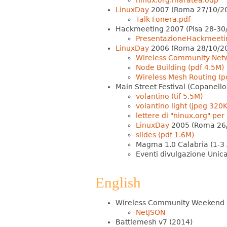
LinuxDay
2007 (Roma 27/10/2
Talk Fonera.pdf
Hackmeeting 2007 (Pisa 28-30
PresentazioneHackmeeti
LinuxDay
2006 (Roma 28/10/2
Wireless Community Netw
Node Building (pdf 4.5M)
Wireless Mesh Routing (p
Main Street Festival (Copanell
volantino (tif 5.5M)
volantino light (jpeg 320K
lettere di "ninux.org" pe
LinuxDay
2005 (Roma 26
slides (pdf 1.6M)
Magma 1.0 Calabria (1-3
Eventi divulgazione Unic
English
Wireless Community Weekend
NetJSON
Battlemesh v7 (2014)