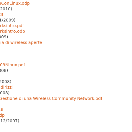
hConLinux.odp
2010)
df
1/2009)
ksintro.pdf
ksintro.odp
009)
ria di wireless aperte
09Ninux.pdf
008)
2008)
dirizzi
2008)
 Gestione di una Wireless Community Network.pdf
df
dp
/12/2007)