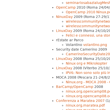
seminariosabazialugMes
OpenCamp
2010 (Roma 24/04/
OpenCamp 2010 Ninux.p
NinuxDay
2009 (Roma 27-29/1
wirelesscommunitynetwor
wirelesscommunitynetwor
LinuxDay
2009 (Roma 24/10/2
Felici e connessi, una sto
rEstate ar Parco
Volantino
volantino.png
Security date Camerino 2009
CamerinoSecurityDate20
LinuxDay
2008 (Roma 25/10/2
Ninux org e Mikrokopter
LinuxDay
2008 (Viterbo 25/10/
IPV6: Non sono solo più in
MOCA 2008 (Pescara 21-24/8/
Ninux.org - MOCA 2008 -
BarCamp/OpenCamp
2008
ninux.org.opencamp08.p
ninux.org.opencamp08.o
Conferenza a Maratea 2007
(1
ninux.org.maratea.pdf
ninux.org.maratea.odp