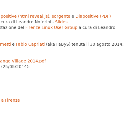
positive (html reveal.js)
;
sorgente
e
Diapositive (PDF)
cura di Leandro Noferini -
Slides
estazione del
Firenze Linux User Group
a cura di Leandro
lmetti
e
Fabio Capriati
(aka FaByS) tenuta il 30 agosto 2014:
ango Village 2014.pdf
(25/05/2014):
 a Firenze