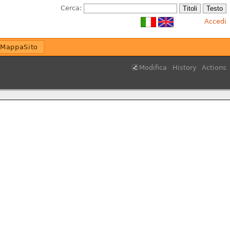
Cerca:
Accedi
MappaSito
Modifica
History
Actions