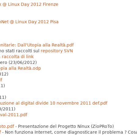
x @ Linux Day 2012 Firenze
nNet @ Linux Day 2012 Pisa
itarie: Dall'Utopia alla Realtà.pdf
ono stati raccolti sul
repository SVN
 raccolta di link
bero (23/06/2012)
opia alla Realtà.odp
012)
f
1)
11)
uzione al digital divide 10 novembre 2011 def.pdf
0/2011)
ival-2011.pdf
to.pdf
- Presentazione del Progetto Ninux (ZioPRoTo)
f
- Non funziona Internet, come diagnosticare il problema ? Cosa