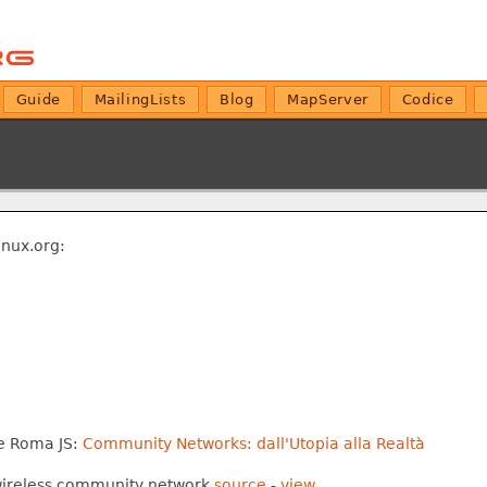
Guide
MailingLists
Blog
MapServer
Codice
inux.org:
e Roma JS:
Community Networks: dall'Utopia alla Realtà
wireless community network
source
-
view