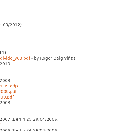
in 09/2012)
11)
divide_v03.pdf
- by Roger Baig Viñas
 2010
 2009
2009.odp
2009.pdf
09.pdf
 2008
007 (Berlin 25-29/04/2006)
f
006 (Berlin 24-26/03/2006)