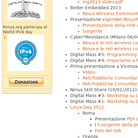
ing2013-slides.pdf
Better Embedded 2013
Ninux Wireless Community 
Presentazione
eigenNet-NinuxP
Presentazione della rete 
Ninux.org partecipa al
Sorgente
World IPv6 day
Cyber*Resistance (Milano 06/0
Ninux e le reti wireless c
Ninux e le reti wireless 
Digital Mass #5:
Programming 
Digital Mass #4:
Impariamo a 
Prima presentazione a Vicenza
Video
.
Reti Pubbliche Comunitar
Reti Pubbliche Comunitar
Ninux Skill Share (10/01/2012)
Digital Mass #3:
Workshop su L
Digital Mass #1:
Workshop su G
Linux Day 2012
Roma
Presentazione
PDF 
I
il sorgente della 
Foto del talk
Firenze