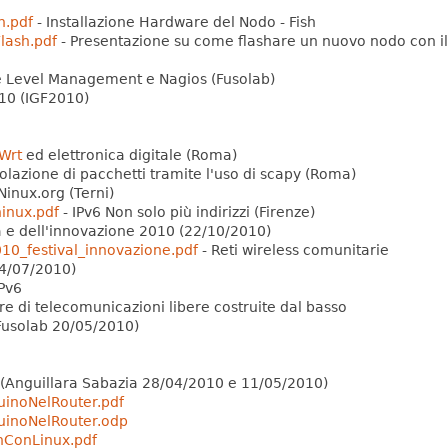
h.pdf
- Installazione Hardware del Nodo - Fish
ash.pdf
- Presentazione su come flashare un nuovo nodo con il
e Level Management e Nagios (Fusolab)
10 (IGF2010)
Wrt
ed elettronica digitale (Roma)
lazione di pacchetti tramite l'uso di scapy (Roma)
Ninux.org (Terni)
inux.pdf
- IPv6 Non solo più indirizzi (Firenze)
ità e dell'innovazione 2010 (22/10/2010)
10_festival_innovazione.pdf
- Reti wireless comunitarie
4/07/2010)
IPv6
ure di telecomunicazioni libere costruite dal basso
usolab 20/05/2010)
(Anguillara Sabazia 28/04/2010 e 11/05/2010)
uinoNelRouter.pdf
uinoNelRouter.odp
hConLinux.pdf