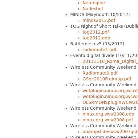
Netengine
Nodeshot
MINDS (Maynooth 10/2012)
minds2012.pdf
TOG Night of Short Talks (Dubl
tog2012.pdf
tog2012.odp
Battlemesh v5 (03/2012)
radiomate1.pdf
Evento digital divide (10/11/20
20111110_Roma_Digital_
Wireless Community Weekend
Radiomate0.pdf
GSoc2010Freimap.pdf
Wireless Community Weekend
wotplugin.ninux.org.wcw
wotplugin.ninux.org.wcw
OLSRmDNSpluginWCW20
Wireless Community Weekend
ninux.org.wcw2008.odp
ninux.org.wcw2008.pdf
Wireless Community Weekend 2
obampslideswcw2007.pd
Wireless Community Weekend 2