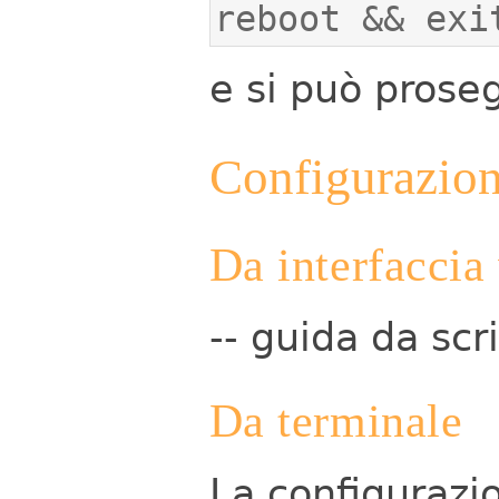
reboot && exi
e si può proseg
Configurazio
Da interfaccia
-- guida da scr
Da terminale
La configurazi