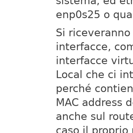
sistema, ed et
enp0s25 o qual
Si riceveranno 
interfacce, co
interfacce virtu
Local che ci in
perché contiene 
MAC address de
anche sul rout
caso il propri