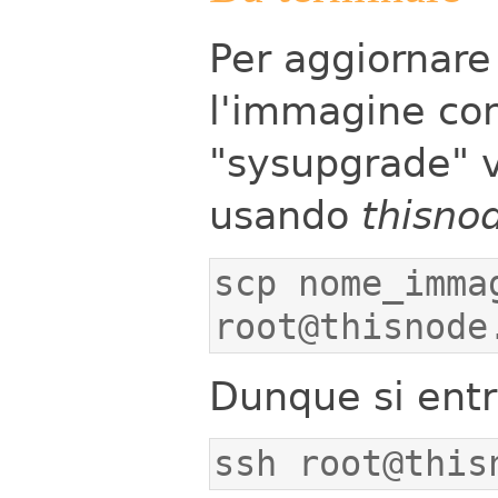
Per aggiornar
l'immagine co
"sysupgrade" v
usando
thisnod
scp nome_imma
root@thisnode
Dunque si entr
ssh root@this