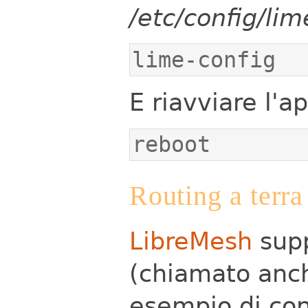
/etc/config/li
lime-config
E riavviare l'a
reboot
Routing a terra
LibreMesh
supp
(chiamato anch
esempio di con