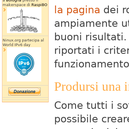
a
Bologna
presso il
makerspace di
RaspiBO
la pagina
dei r
ampiamente uti
buoni risultati
Ninux.org partecipa al
World IPv6 day
riportati i cri
funzionamento
Prodursi una
Come tutti i s
possibile crear