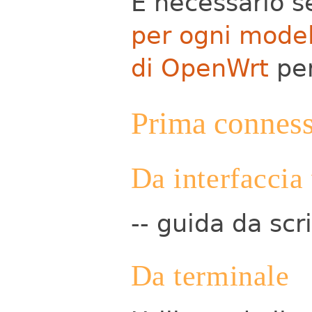
È necessario s
per ogni modell
di OpenWrt
per
Prima connes
Da interfaccia
-- guida da scr
Da terminale