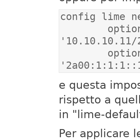
        option main_ipv4_address 
        option main_ipv6_address 
'2a00:1:1:1::
e questa impos
rispetto a que
in "lime-defaul
Per applicare l