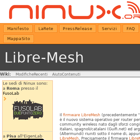
Manifesto
LaRete
PressRelease
Servizi
FAQ
MappaSito
Libre-Mesh
Wiki:
ModificheRecenti
AiutoContenuti
Le sedi di Ninux sono:
a
Roma
presso il
FusoLab
Il
firmware LibreMesh
(precedentemente "
è il nuovo sistema operativo per router pe
community wireless nato dagli sforzi congi
italiani, spagnoli/catalani (Guifi.net) ed ar
(Altermundi) riuniti sotto il nome di, appu
a
Pisa
all'EigenLab
LibreMesh
. Precisamente il firmware
Libre