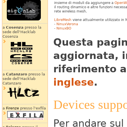
insieme di moduli da aggiungere a
OpenW
il routing dinamico e altre funzioni necess
rete wireless mesh.
LibreMesh
viene attualmente utilizzato in 
-
NinuxVerona
a
Cosenza
presso la
-
NinuxBO
sede dell'Hacklab
Cosenza
Questa pagin
aggiornata, i
riferimento al
a
Catanzaro
presso la
inglese
.
sede dell'Hacklab
Catanzaro
Devices suppo
a
Firenze
presso l'exfila
Per andare sul 