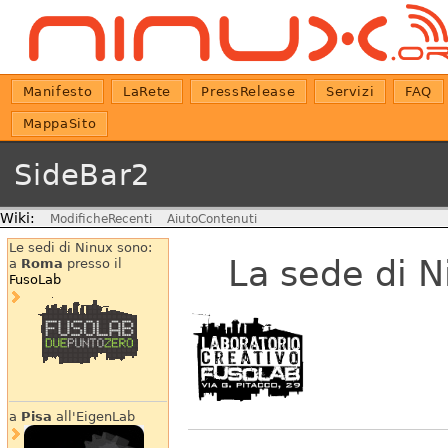
Manifesto
LaRete
PressRelease
Servizi
FAQ
MappaSito
SideBar2
Wiki:
ModificheRecenti
AiutoContenuti
Le sedi di Ninux sono:
La sede di N
a
Roma
presso il
FusoLab
a
Pisa
all'EigenLab