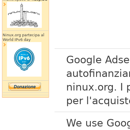
Ninux.org partecipa al
World IPv6 day
Google Adse
autofinanzi
ninux.org.
I 
per l'acquist
We use Goog