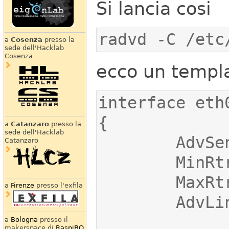
Si lancia cosi
radvd -C /etc
a
Cosenza
presso la
sede dell'Hacklab
Cosenza
ecco un templa
a
Catanzaro
presso la
sede dell'Hacklab
Catanzaro
a
Firenze
presso l'exfila
a
Bologna
presso il
makerspace di
RaspiBO