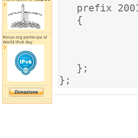
Ninux.org partecipa al
World IPv6 day
};