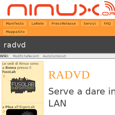
Manifesto
LaRete
PressRelease
Servizi
FAQ
MappaSito
radvd
Wiki:
ModificheRecenti
AiutoContenuti
Le sedi di Ninux sono:
a
Roma
presso il
RADVD
FusoLab
Serve a dare in
LAN
a
Pisa
all'EigenLab