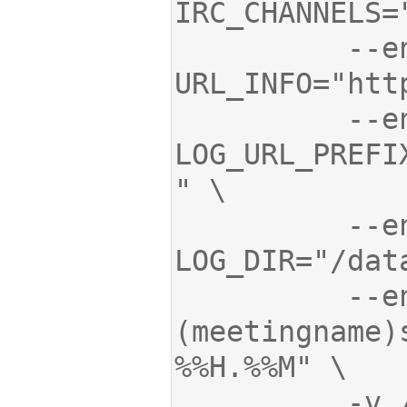
          --env 
          --env 
LOG_URL_PREFI
          --env 
          --env LOG_PATTERN="%
(meetingname)
          -v /root/docker-