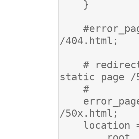
    #error_page  404              
    # redirect server error pages to the 
    error_page   500 502 503 504  