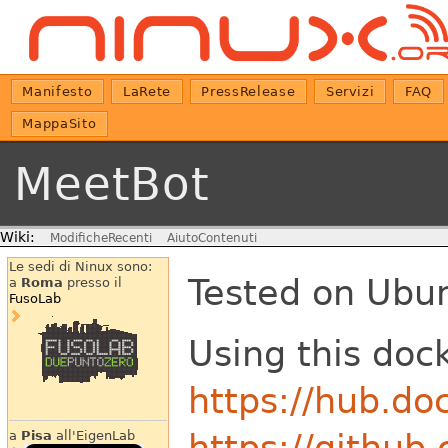
Manifesto
LaRete
PressRelease
Servizi
FAQ
MappaSito
MeetBot
Wiki:
ModificheRecenti
AiutoContenuti
Le sedi di Ninux sono:
Tested on Ubun
a
Roma
presso il
FusoLab
Using this doc
https://hub.do
https://github
a
Pisa
all'EigenLab