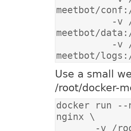
          -v /root/docker-
          -v /root/docker-
meetbot/logs:
Use a small we
/root/docker-m
docker run --
       -v /root/docker-