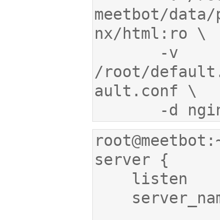
meetbot/data/
       -v 
/root/default
       -d ng