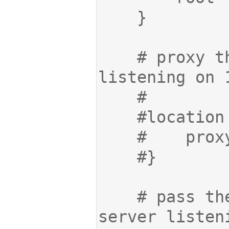
    # proxy the PHP scripts to Apache 
    # pass the PHP scripts to FastCGI 