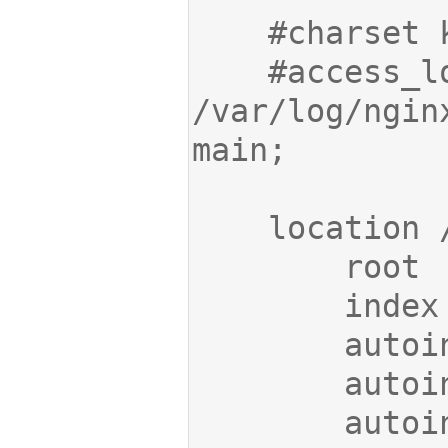
    #access_log  
/var/log/nginx