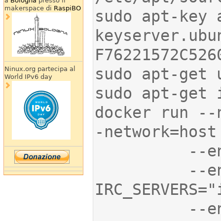
a
Bologna
presso il
makerspace di
RaspiBO
sudo apt-key 
keyserver.ubu
Ninux.org partecipa al
World IPv6 day
docker run --
          --env 
          --env 