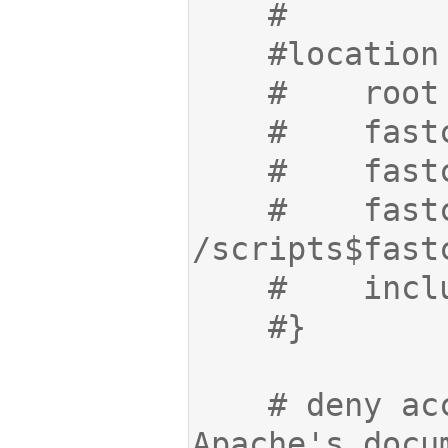
    #    fastcgi_param  SCRIPT_FILENAME  
    # deny access to .htaccess files, if 