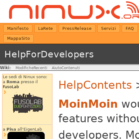
Manifesto
LaRete
PressRelease
Servizi
FAQ
MappaSito
HelpForDevelopers
Wiki:
ModificheRecenti
AiutoContenuti
Le sedi di Ninux sono:
HelpContents
>
a
Roma
presso il
FusoLab
MoinMoin
wou
features withou
a
Pisa
all'EigenLab
developers. Mo