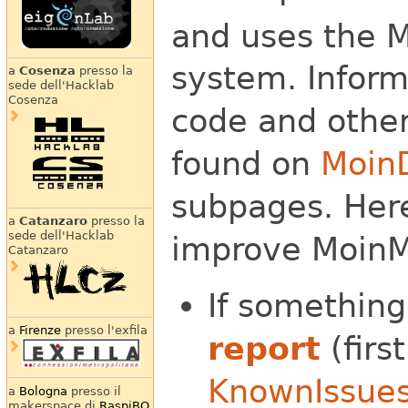
and uses the M
system. Inform
a
Cosenza
presso la
sede dell'Hacklab
Cosenza
code and other
found on
Moin
subpages. Here
a
Catanzaro
presso la
sede dell'Hacklab
improve MoinM
Catanzaro
If something
a
Firenze
presso l'exfila
report
(firs
KnownIssue
a
Bologna
presso il
makerspace di
RaspiBO