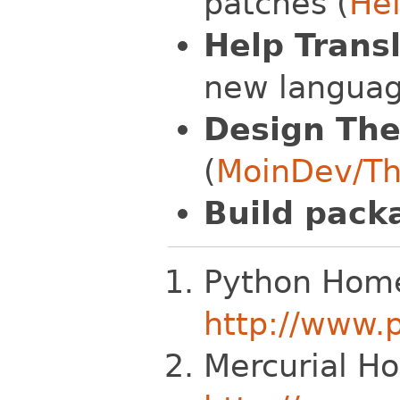
patches (
He
Help Trans
new languag
Design Th
(
MoinDev/T
Build pack
Python Hom
http://www.
Mercurial H