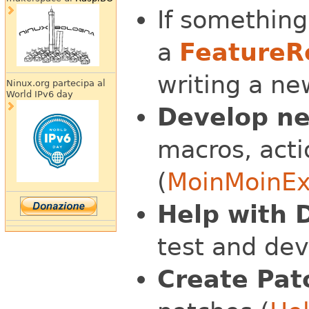
If something
a
FeatureR
writing a ne
Ninux.org partecipa al
World IPv6 day
Develop ne
macros, acti
(
MoinMoinEx
Help with 
test and de
Create Pat