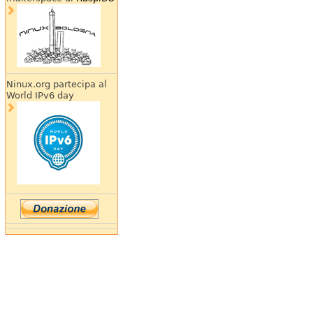
Ninux.org partecipa al
World IPv6 day