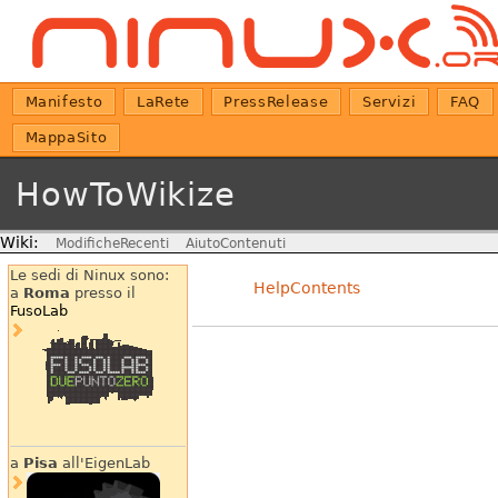
Manifesto
LaRete
PressRelease
Servizi
FAQ
MappaSito
HowToWikize
Wiki:
ModificheRecenti
AiutoContenuti
Le sedi di Ninux sono:
HelpContents
a
Roma
presso il
FusoLab
a
Pisa
all'EigenLab