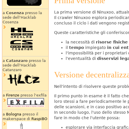
Prima versione
La prima versione di Ninuxoo, attualm
a
Cosenza
presso la
Il crawler Ninuxoo esplora periodica
sede dell'Hacklab
Cosenza
concluso il ciclo i dati vengono regist
Queste caratteristiche gli conferisco
la necessità di
risorse fisiche
il
tempo
impiegato
in cui e
l'impossibilità per i proprietar
l'eventualità di
disservizi leg
a
Catanzaro
presso la
sede dell'Hacklab
Catanzaro
Versione decentralizz
Nell'intento di risolvere queste prob
a
Firenze
presso l'exfila
Il primo punto in esame è il fatto c
loro stessi a fare periodicamente le 
delle scansioni, e in caso positivo acq
In secondo luogo, l'uso dello stesso 
a
Bologna
presso il
fare in modo che l'utente possa:
makerspace di
RaspiBO
esplorare via interfaccia grafic