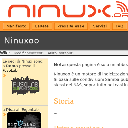
Manifesto
LaRete
PressRelease
Servizi
FAQ
Ninuxoo
Wiki:
ModificheRecenti
AiutoContenuti
Le sedi di Ninux sono:
Nota
: questa pagina è solo un abbo
a
Roma
presso il
FusoLab
Ninuxoo è un motore di indicizzazione
Si basa sulle condivisioni Samba pubb
stessi dei NAS, soprattutto nei casi in
Storia
a
Pisa
all'EigenLab
...