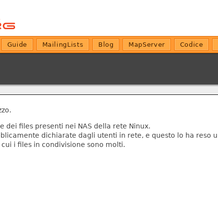
Guide
MailingLists
Blog
MapServer
Codice
zzo.
 dei files presenti nei NAS della rete Ninux.
licamente dichiarate dagli utenti in rete, e questo lo ha reso un
 cui i files in condivisione sono molti.