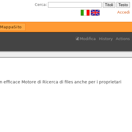
Cerca:
Accedi
MappaSito
Modifica
History
Actions
 efficace Motore di Ricerca di files anche per i proprietari