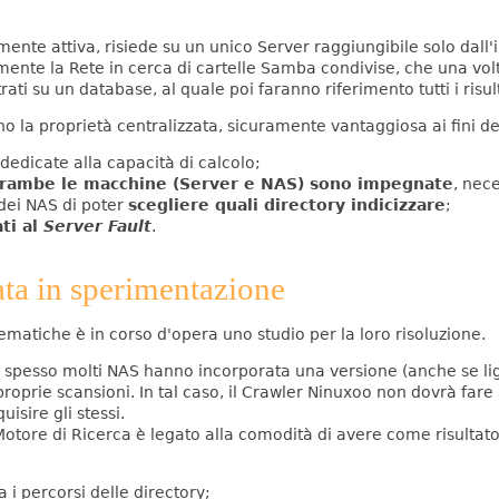
ente attiva, risiede su un unico Server raggiungibile solo dall'
mente la Rete in cerca di cartelle Samba condivise, che una vo
rati su un database, al quale poi faranno riferimento tutti i risult
no la proprietà centralizzata, sicuramente vantaggiosa ai fini 
dedicate alla capacità di calcolo;
ntrambe le macchine (Server e NAS) sono impegnate
, nece
i dei NAS di poter
scegliere quali directory indicizzare
;
ati al
Server Fault
.
ata in sperimentazione
lematiche è in corso d'opera uno studio per la loro risoluzione.
he spesso molti NAS hanno incorporata una versione (anche se lig
proprie scansioni. In tal caso, il Crawler Ninuxoo non dovrà fare 
uisire gli stessi.
Motore di Ricerca è legato alla comodità di avere come risultato 
a i percorsi delle directory;