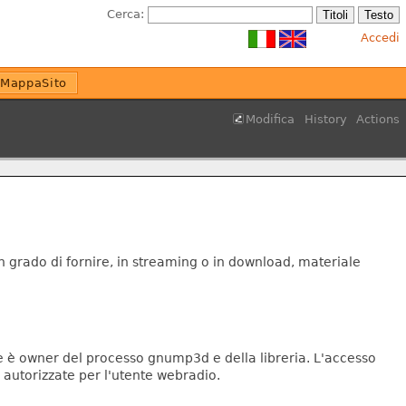
Cerca:
Accedi
MappaSito
Modifica
History
Actions
in grado di fornire, in streaming o in download, materiale
ale è owner del processo gnump3d e della libreria.
L'accesso
 autorizzate per l'utente webradio.