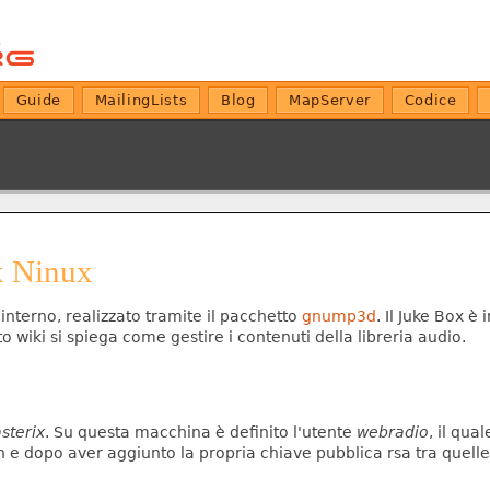
Guide
MailingLists
Blog
MapServer
Codice
x Ninux
interno, realizzato tramite il pacchetto
gnump3d
.
Il Juke Box è 
o wiki si spiega come gestire i contenuti della libreria audio.
sterix
. Su questa macchina è definito l'utente
webradio
, il qu
h e dopo aver aggiunto la propria chiave pubblica rsa tra quelle