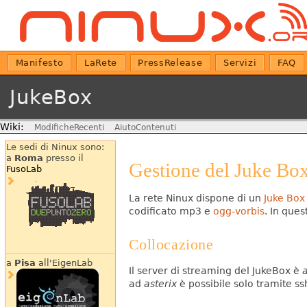
Manifesto
LaRete
PressRelease
Servizi
FAQ
JukeBox
Wiki:
ModificheRecenti
AiutoContenuti
Le sedi di Ninux sono:
a
Roma
presso il
Gestione del Juke Bo
FusoLab
La rete Ninux dispone di un
Juke Box
codificato mp3 e
ogg-vorbis
.
In quest
Collocazione
a
Pisa
all'EigenLab
Il server di streaming del JukeBox è
a
ad
asterix
è possibile solo tramite ss