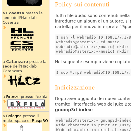
Policy sui contenuti
a
Cosenza
presso la
Tutti i file audio sono contenuti nel
sede dell'Hacklab
introdurre un album di un autore, si p
Cosenza
cartella per il nuovo interprete "Pipp
webradio@asterix:~/music$ mkdir
a
Catanzaro
presso la
Nel seguente esempio viene copiato d
sede dell'Hacklab
Catanzaro
$ scp *.mp3 webradio@10.168.177
Indicizzazione
a
Firenze
presso l'exfila
Dopo aver aggiunto dei nuovi contenu
tramite l'interfaccia Web del Juke Box
gnump3d-index
:
a
Bologna
presso il
makerspace di
RaspiBO