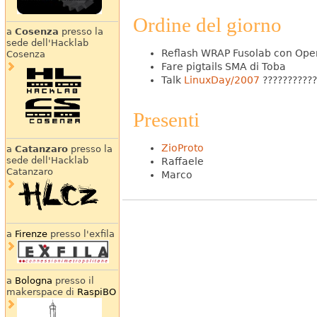
Ordine del giorno
a
Cosenza
presso la
sede dell'Hacklab
Reflash WRAP Fusolab con Op
Cosenza
Fare pigtails SMA di Toba
Talk
LinuxDay/2007
???????????
Presenti
ZioProto
a
Catanzaro
presso la
sede dell'Hacklab
Raffaele
Catanzaro
Marco
a
Firenze
presso l'exfila
a
Bologna
presso il
makerspace di
RaspiBO