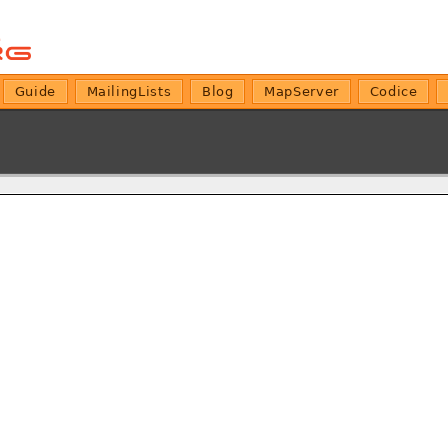
Guide
MailingLists
Blog
MapServer
Codice