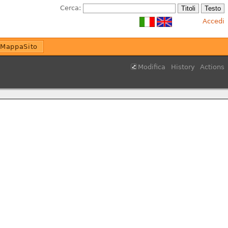
Cerca:
Accedi
MappaSito
Modifica
History
Actions