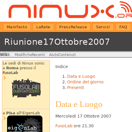
Manifesto
LaRete
PressRelease
Servizi
FAQ
Riunione17Ottobre2007
Wiki:
ModificheRecenti
AiutoContenuti
Le sedi di Ninux sono:
Indice
a
Roma
presso il
FusoLab
Data e Luogo
Ordine del giorno
Presenti
Data e Luogo
a
Pisa
all'EigenLab
Mercoledi 17 Ottobre 2007
FusoLab
ore 21.30