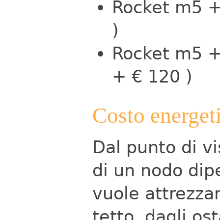
Rocket m5 + 
)
Rocket m5 + 
+ € 120 )
Costo energet
Dal punto di vi
di un nodo dip
vuole attrezzar
tetto, dagli os