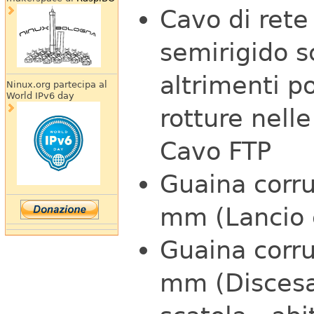
Cavo di rete
semirigido s
altrimenti p
Ninux.org partecipa al
World IPv6 day
rotture nelle
Cavo FTP
Guaina corru
mm (Lancio c
Guaina corru
mm (Discesa