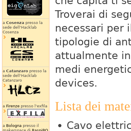
che capita ti 
Troverai di seg
a
Cosenza
presso la
necessari per 
sede dell'Hacklab
Cosenza
tipologie di an
attualmente in
medi energetic
a
Catanzaro
presso la
sede dell'Hacklab
devices.
Catanzaro
Lista dei mate
a
Firenze
presso l'exfila
Cavo elettri
a
Bologna
presso il
makerspace di
RaspiBO