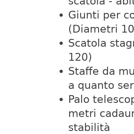
scatola - abi
Giunti per c
(Diametri 1
Scatola stag
120)
Staffe da m
a quanto se
Palo telesco
metri cadau
stabilità