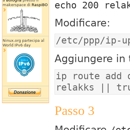
a
Bologna
presso il
echo 200 rela
makerspace di
RaspiBO
Modificare:
/etc/ppp/ip-u
Ninux.org partecipa al
World IPv6 day
Aggiungere in t
ip route add 
relakks || tr
Passo 3
Modificare
/et