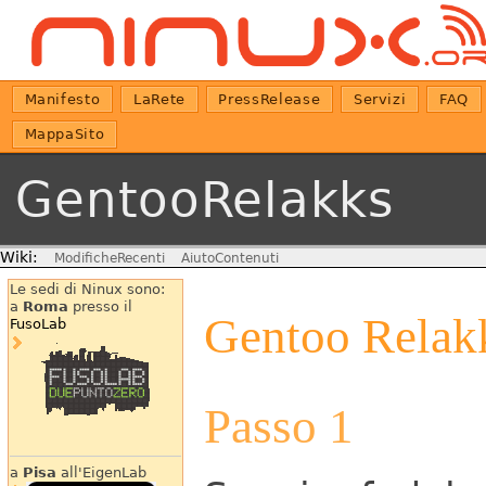
Manifesto
LaRete
PressRelease
Servizi
FAQ
MappaSito
GentooRelakks
Wiki:
ModificheRecenti
AiutoContenuti
Le sedi di Ninux sono:
a
Roma
presso il
Gentoo Relak
FusoLab
Passo 1
a
Pisa
all'EigenLab