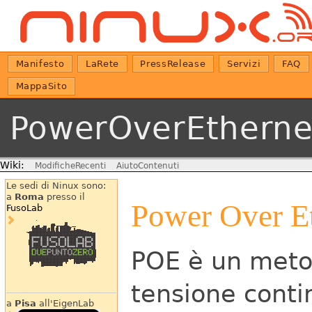
Manifesto
LaRete
PressRelease
Servizi
FAQ
MappaSito
PowerOverEtherne
Wiki:
ModificheRecenti
AiutoContenuti
Le sedi di Ninux sono:
a
Roma
presso il
Power Over E
FusoLab
POE è un metod
tensione conti
a
Pisa
all'EigenLab