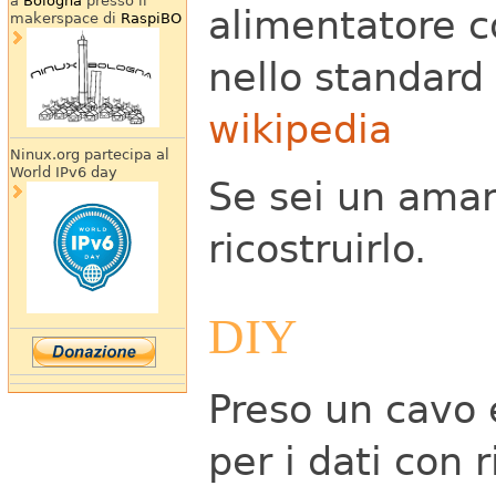
a
Bologna
presso il
alimentatore co
makerspace di
RaspiBO
nello standard
wikipedia
Ninux.org partecipa al
World IPv6 day
Se sei un ama
ricostruirlo.
DIY
Preso un cavo 
per i dati con 