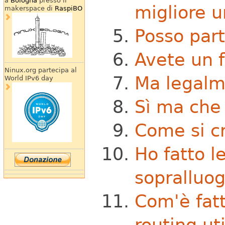
a
Bologna
presso il
migliore 
makerspace di
RaspiBO
Posso par
Avete un 
Ninux.org partecipa al
Ma legalm
World IPv6 day
Sì ma che 
Come si c
Ho fatto l
sopralluo
Com'è fatt
routing ut