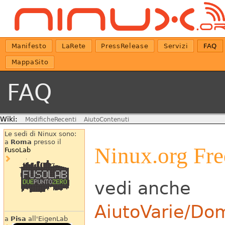
Manifesto
LaRete
PressRelease
Servizi
FAQ
MappaSito
FAQ
Wiki:
ModificheRecenti
AiutoContenuti
Le sedi di Ninux sono:
a
Roma
presso il
Ninux.org Fre
FusoLab
vedi anche
AiutoVarie/D
a
Pisa
all'EigenLab