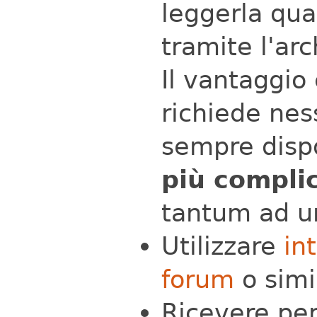
leggerla qu
tramite l'ar
Il vantaggio
richiede nes
sempre dispo
più compli
tantum ad un
Utilizzare
in
forum
o simi
Ricevere pe