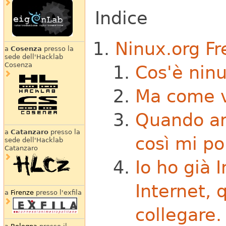
Indice
Ninux.org F
a
Cosenza
presso la
sede dell'Hacklab
Cosenza
Cos'è nin
Ma come v
Quando ar
a
Catanzaro
presso la
così mi po
sede dell'Hacklab
Catanzaro
Io ho già I
Internet, 
a
Firenze
presso l'exfila
collegare.