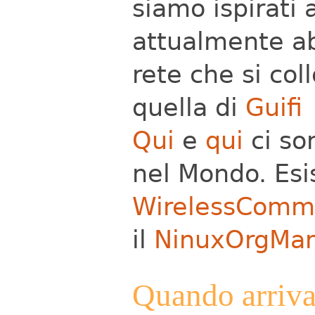
siamo ispirati 
attualmente a
rete che si col
quella di
Guifi
Qui
e
qui
ci son
nel Mondo.
Esi
WirelessComm
il
NinuxOrgMan
Quando arriva