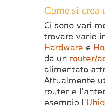
Come si crea 
Ci sono vari m
trovare varie i
Hardware
e
Ho
da un
router/a
alimentato att
Attualmente uti
router e l'ante
esempio l'
Ubiq