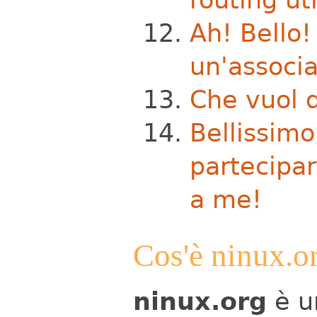
Ah! Bello
un'associ
Che vuol d
Bellissimo
partecipa
a me!
Cos'è ninux.o
ninux.org
è 