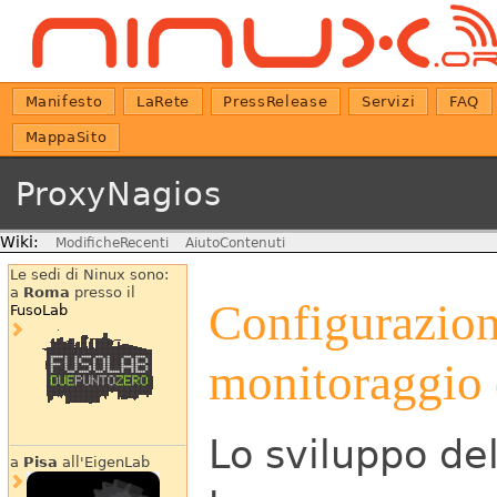
Manifesto
LaRete
PressRelease
Servizi
FAQ
MappaSito
ProxyNagios
Wiki:
ModificheRecenti
AiutoContenuti
Le sedi di Ninux sono:
a
Roma
presso il
Configurazion
FusoLab
monitoraggio 
Lo sviluppo de
a
Pisa
all'EigenLab