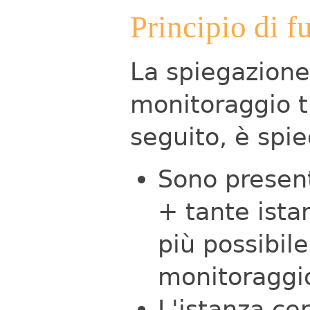
Principio di 
La spiegazion
monitoraggio t
seguito, è spi
Sono present
+ tante ista
più possibil
monitoraggio
L'istanza ce