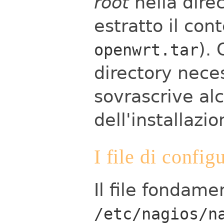
root
nella dire
estratto il con
).
openwrt.tar
directory nece
sovrascrive alcu
dell'installazio
I file di config
Il file fondame
/etc/nagios/n