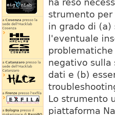
ha reso necessa
strumento per 
a
Cosenza
presso la
in grado di (a
sede dell'Hacklab
Cosenza
l'eventuale in
problematiche
negativo sulla
a
Catanzaro
presso la
sede dell'Hacklab
Catanzaro
dati e (b) esse
troubleshootin
a
Firenze
presso l'exfila
Lo strumento ut
piattaforma Na
a
Bologna
presso il
makerspace di
RaspiBO