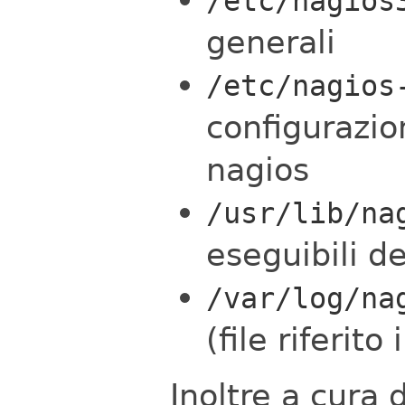
/etc/nagios
generali
/etc/nagios
configurazio
nagios
/usr/lib/na
eseguibili de
/var/log/na
(file riferit
Inoltre a cura 