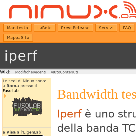
Manifesto
LaRete
PressRelease
Servizi
FAQ
MappaSito
iperf
Wiki:
ModificheRecenti
AiutoContenuti
Le sedi di Ninux sono:
a
Roma
presso il
Bandwidth tes
FusoLab
Iperf
è uno str
della banda TC
a
Pisa
all'EigenLab