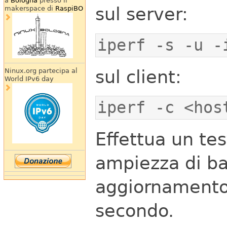
a
Bologna
presso il
sul server:
makerspace di
RaspiBO
iperf -s -u -
sul client:
Ninux.org partecipa al
World IPv6 day
iperf -c <hos
Effettua un te
ampiezza di b
aggiornamento 
secondo.