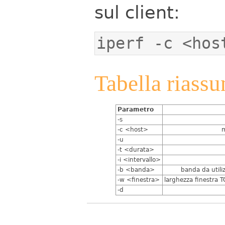
sul client:
iperf -c <hos
Tabella riassu
Parametro
-s
-c <host>
m
-u
-t <durata>
-i <intervallo>
-b <banda>
banda da utili
-w <finestra>
larghezza finestra T
-d