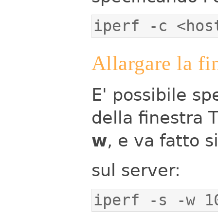
iperf -c <hos
Allargare la f
E' possibile s
della finestra
w
, e va fatto s
sul server:
iperf -s -w 1