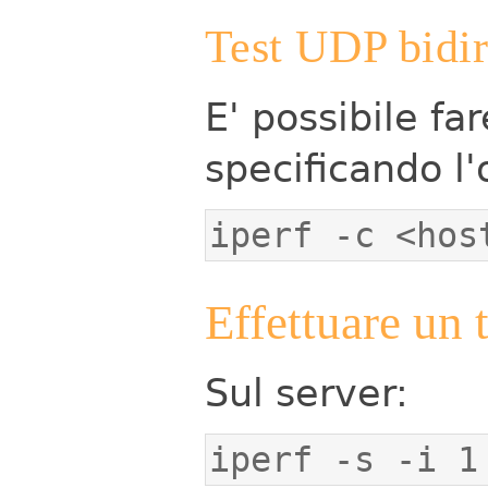
Test UDP bidir
E' possibile fa
specificando l
iperf -c <hos
Effettuare un 
Sul server:
iperf -s -i 1