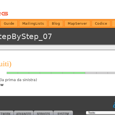
Guide
MailingLists
Blog
MapServer
Codice
tepByStep_07
iti)
(la prima da sinistra)
ow