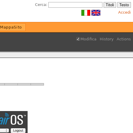
Cerca:
Accedi
MappaSito
Modifica
History
Actions