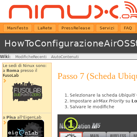
Manifesto
LaRete
PressRelease
Servizi
FAQ
HowToConfigurazioneAirOSS
Wiki:
ModificheRecenti
AiutoContenuti
Le sedi di Ninux sono:
a
Roma
presso il
Passo 7 (Scheda Ubiqu
FusoLab
Selezionare la scheda
Ubiquiti
Impostare
airMax Priority
su
L
Salvare le modifiche
a
Pisa
all'EigenLab