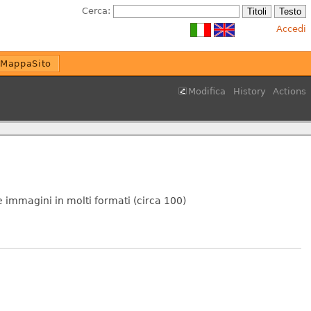
Cerca:
Accedi
MappaSito
Modifica
History
Actions
 immagini in molti formati (circa 100)