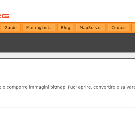
Guide
MailingLists
Blog
MapServer
Codice
e e comporre immagini bitmap. Puo' aprire, convertire e salvare